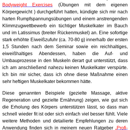
Bodyweight Exercises
(Übungen mit dem eigenen
Körpergewicht
) durchgeführt hatten, kündigte sich mir nach
harten Rumpfspannungsübungen und einem anstrengenden
Klimmzugwettbewerb ein tüchtiger Muskelkater im Bauch
und im Latissimus (breiter Rückenmuskel) an. Eine sofortige
stark erhöhte Eiweißzufuhr (ca. 70-80 g) innerhalb der ersten
1,5 Stunden nach dem Seminar sowie ein reichhaltiges,
eiweißhaltiges Abendessen, haben die Auf- und
Umbauprozesse in den Muskeln derart gut unterstützt, dass
ich am anschließend nahezu keinen Muskelkater verspürte.
Ich bin mir sicher, dass ich ohne diese Maßnahme einen
sehr heftigen Muskelkater bekommen hätte.
Diese genannten Beispiele (gezielte Massage, aktive
Regeneration und gezielte Ernährung) zeigen, wie gut sich
die Erholung des Körpers unterstützen lässt, so dass man
schnell wieder fit ist oder sich einfach viel besser fühlt. Viele
weitere Methoden und detailierte Empfehlungen zu deren
Anwendung finden sich in meinem neuen Ratgeber
„Profi-