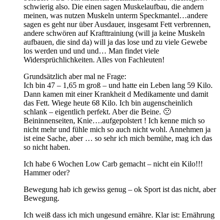
schwierig also. Die einen sagen Muskelaufbau, die andern
meinen, was nutzen Muskeln unterm Speckmantel…andere
sagen es geht nur über Ausdauer, insgesamt Fett verbrennen,
andere schwören auf Krafttrainiung (will ja keine Muskeln
aufbauen, die sind da) will ja das lose und zu viele Gewebe
los werden und und und… Man findet viele
Widersprüchlichkeiten. Alles von Fachleuten!
Grundsätzlich aber mal ne Frage:
Ich bin 47 – 1,65 m groß – und hatte ein Leben lang 59 Kilo.
Dann kamen mit einer Krankheit d Medikamente und damit
das Fett. Wiege heute 68 Kilo. Ich bin augenscheinlich
schlank – eigentlich perfekt. Aber die Beine. 🙁
Beininnenseiten, Knie….aufgepolstert ! Ich kenne mich so
nicht mehr und fühle mich so auch nicht wohl. Annehmen ja
ist eine Sache, aber … so sehr ich mich bemühe, mag ich das
so nicht haben.
Ich habe 6 Wochen Low Carb gemacht – nicht ein Kilo!!!
Hammer oder?
Bewegung hab ich gewiss genug – ok Sport ist das nicht, aber
Bewegung.
Ich weiß dass ich mich ungesund ernähre. Klar ist: Ernährung