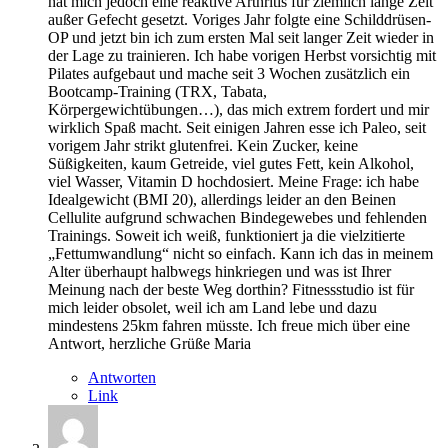
hat mich jedoch eine reaktive Arthritis für ziemlich lange Zeit
außer Gefecht gesetzt. Voriges Jahr folgte eine Schilddrüsen-
OP und jetzt bin ich zum ersten Mal seit langer Zeit wieder in
der Lage zu trainieren. Ich habe vorigen Herbst vorsichtig mit
Pilates aufgebaut und mache seit 3 Wochen zusätzlich ein
Bootcamp-Training (TRX, Tabata,
Körpergewichtübungen…), das mich extrem fordert und mir
wirklich Spaß macht. Seit einigen Jahren esse ich Paleo, seit
vorigem Jahr strikt glutenfrei. Kein Zucker, keine
Süßigkeiten, kaum Getreide, viel gutes Fett, kein Alkohol,
viel Wasser, Vitamin D hochdosiert. Meine Frage: ich habe
Idealgewicht (BMI 20), allerdings leider an den Beinen
Cellulite aufgrund schwachen Bindegewebes und fehlenden
Trainings. Soweit ich weiß, funktioniert ja die vielzitierte
„Fettumwandlung“ nicht so einfach. Kann ich das in meinem
Alter überhaupt halbwegs hinkriegen und was ist Ihrer
Meinung nach der beste Weg dorthin? Fitnessstudio ist für
mich leider obsolet, weil ich am Land lebe und dazu
mindestens 25km fahren müsste. Ich freue mich über eine
Antwort, herzliche Grüße Maria
Antworten
Link