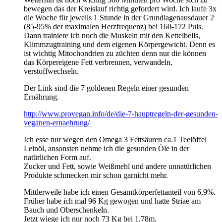
bewegen das der Kreislauf richtig gefordert wird. Ich laufe 3x
die Woche für jeweils 1 Stunde in der Grundlagenausdauer 2
(85-95% der maximalen Herzfrequenz) bei 160-172 Puls.
Dann trainiere ich noch die Muskeln mit den Kettelbells,
Klimmzugtraining und dem eigenen Körpergewicht. Denn es
ist wichtig Mitochondrien zu züchten denn nur die können
das Körpereigene Fett verbrennen, verwandeln,
verstoffwechseln.
Der Link sind die 7 goldenen Regeln einer gesunden
Ernährung.
http://www.provegan.info/de/die-7-hauptregeln-der-gesunden-
veganen-ernaehrung/
Ich esse nur wegen den Omega 3 Fettsäuren ca.1 Teelöffel
Leinöl, ansonsten nehme ich die gesunden Öle in der
natürlichen Form auf.
Zucker und Fett, sowie Weißmehl und andere unnatürlichen
Produkte schmecken mir schon garnicht mehr.
Mittlerweile habe ich einen Gesamtkörperfettanteil von 6,9%.
Früher habe ich mal 96 Kg gewogen und hatte Striae am
Bauch und Oberschenkeln.
Jetzt wiege ich nur noch 73 Kg bei 1,78m.