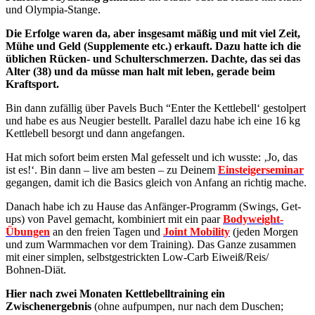
und Olympia-Stange.
Die Erfolge waren da, aber insgesamt mäßig und mit viel Zeit,
Mühe und Geld (Supplemente etc.) erkauft. Dazu hatte ich die
üblichen Rücken- und Schulterschmerzen. Dachte, das sei das
Alter (38) und da müsse man halt mit leben, gerade beim
Kraftsport.
Bin dann zufällig über Pavels Buch “Enter the Kettlebell‘ gestolpert
und habe es aus Neugier bestellt. Parallel dazu habe ich eine 16 kg
Kettlebell besorgt und dann angefangen.
Hat mich sofort beim ersten Mal gefesselt und ich wusste: ‚Jo, das
ist es!‘. Bin dann – live am besten – zu Deinem
Einsteigerseminar
gegangen, damit ich die Basics gleich von Anfang an richtig mache.
Danach habe ich zu Hause das Anfänger-Programm (Swings, Get-
ups) von Pavel gemacht, kombiniert mit ein paar
Bodyweight-
Übungen
an den freien Tagen und
Joint Mobility
(jeden Morgen
und zum Warmmachen vor dem Training). Das Ganze zusammen
mit einer simplen, selbstgestrickten Low-Carb Eiweiß/Reis/
Bohnen-Diät.
Hier nach zwei Monaten Kettlebelltraining ein
Zwischenergebnis
(ohne aufpumpen, nur nach dem Duschen;