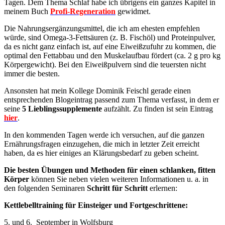
Tagen. Dem Thema Schlaf habe ich übrigens ein ganzes Kapitel in
meinem Buch
Profi-Regeneration
gewidmet.
Die Nahrungsergänzungsmittel, die ich am ehesten empfehlen
würde, sind Omega-3-Fettsäuren (z. B. Fischöl) und Proteinpulver,
da es nicht ganz einfach ist, auf eine Eiweißzufuhr zu kommen, die
optimal den Fettabbau und den Muskelaufbau fördert (ca. 2 g pro kg
Körpergewicht). Bei den Eiweißpulvern sind die teuersten nicht
immer die besten.
Ansonsten hat mein Kollege Dominik Feischl gerade einen
entsprechenden Blogeintrag passend zum Thema verfasst, in dem er
seine
5 Lieblingssupplemente
aufzählt. Zu finden ist sein Eintrag
hier
.
In den kommenden Tagen werde ich versuchen, auf die ganzen
Ernährungsfragen einzugehen, die mich in letzter Zeit erreicht
haben, da es hier einiges an Klärungsbedarf zu geben scheint.
Die besten Übungen und Methoden für einen schlanken, fitten
Körper
können Sie neben vielen weiteren Informationen u. a. in
den folgenden Seminaren
Schritt für Schritt
erlernen:
Kettlebelltraining für Einsteiger und Fortgeschrittene:
5. und 6. September in Wolfsburg