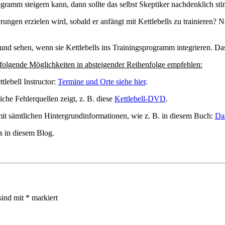
amm steigern kann, dann sollte das selbst Skeptiker nachdenklich st
ungen erzielen wird, sobald er anfängt mit Kettlebells zu trainieren? 
nd sehen, wenn sie Kettlebells ins Trainingsprogramm integrieren. Das
folgende Möglichkeiten in absteigender Reihenfolge empfehlen:
tlebell Instructor:
Termine und Orte siehe hier
.
iche Fehlerquellen zeigt, z. B. diese
Kettlebell-DVD
.
 mit sämtlichen Hintergrundinformationen, wie z. B. in diesem Buch:
Das
 in diesem Blog.
sind mit
*
markiert