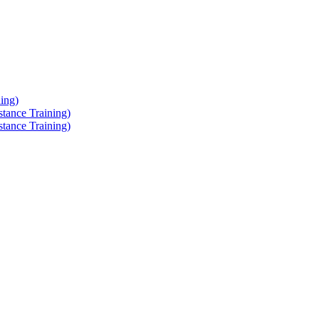
ing)
tance Training)
tance Training)