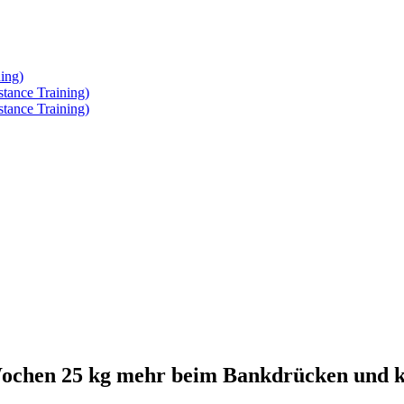
ing)
tance Training)
tance Training)
4 Wochen 25 kg mehr beim Bankdrücken un