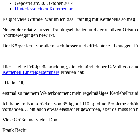
Gepostet am
30. Oktober 2014
Hinterlasse einen Kommentar
Es gibt viele Gründe, warum ich das Training mit Kettlebells so mag.
Neben der relativ kurzen Trainingseinheiten und der relativen Ortsun
Sportbewegungen bewirkt.
Der Körper lernt vor allem, sich besser und effizienter zu bewegen. E
Hier ist eine Erfolgsrückmeldung, die ich kürzlich per E-Mail von e
Kettlebell-Einsteigerseminare
erhalten hat:
"Hallo Till,
erstmal zu meinem Weiterkommen: mein regelmäßiges Kettlebelltrainin
Ich habe im Bankdrücken von 85 kg auf 110 kg ohne Probleme erhöhe
vorhanden… bin auch etwas elastischer geworden, aber da muss ich n
Viele Grüße und vielen Dank
Frank Recht"