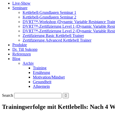
Live-Show
Seminare
Kettlebell-Grundlagen Seminar 1
Kettlebell-Grundlagen Seminar 2
DVRT™-Workshop (Dynamic Variable Resistance Train
DVRT™-Zertifizierung Level 1 (Dynamic Variable Resis
DVRT™-Zertifizierung Level 2 (Dynamic Variable Resis
Zertifizierung Basic Kettlebell Trainer
Zertifizierung Advanced Kettlebell Trainer
Produkte
Dr. Till Sukopp
Referenzen
Blog
Archiv
Training
Ernährung
Motivation/Mindset
Gesundheit
Allgemein
Search
Trainingserfolge mit Kettlebells: Nach 