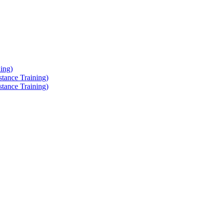
ing)
tance Training)
tance Training)