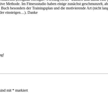
tive Methode. Im Fitnessstudio haben einige zunächst geschmunzelt, a
 Buch besonders der Trainingsplan und die motivierende Art (nicht lan
eder einsteigen…). Danke
ng!
sind mit
*
markiert