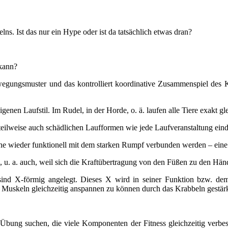
ns. Ist das nur ein Hype oder ist da tatsächlich etwas dran?
 kann?
wegungsmuster und das kontrolliert koordinative Zusammenspiel de
igenen Laufstil. Im Rudel, in der Horde, o. ä. laufen alle Tiere exakt gl
teilweise auch schädlichen Laufformen wie jede Laufveranstaltung eindr
ne wieder funktionell mit dem starken Rumpf verbunden werden – eine
k, u. a. auch, weil sich die Kraftübertragung von den Füßen zu den H
sind X-förmig angelegt. Dieses X wird in seiner Funktion bzw. dem
en Muskeln gleichzeitig anspannen zu können durch das Krabbeln gestärk
Übung suchen, die viele Komponenten der Fitness gleichzeitig verbes