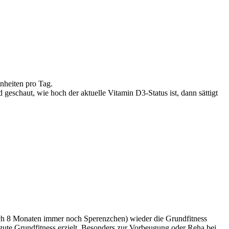
inheiten pro Tag.
eschaut, wie hoch der aktuelle Vitamin D3-Status ist, dann sättigt
ach 8 Monaten immer noch Sperenzchen) wieder die Grundfitness
gute Grundfitness erzielt. Besonders zur Vorbeugung oder Reha bei