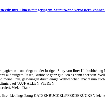
 effektiv Ihre Fitness mit geringem Zeitaufwand verbessern können
ropagierten – unterlegt mit der lustigen Story von Ihrer Umkrabbelung 
ei auf tauigem Rasen, krabbelte ganz gut, ließ es dann aber sein. Wol
nd meine Frau, gezwungen durch einige Wehwehchen, macht nun auch mi
ss sublimiert auf ´AUF ALLEN VIEREN´
erviert. Vielen Dank !
k dank Ihrer Lieblingsübung KATZENBUCKEL/PFERDERÜCKEN leichte