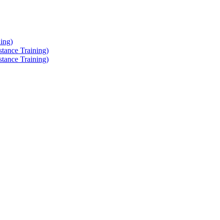
ing)
tance Training)
tance Training)
?