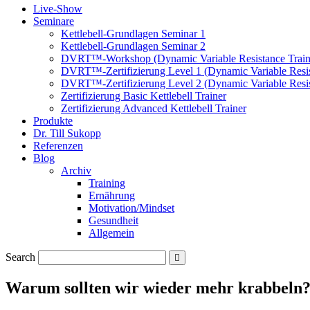
Live-Show
Seminare
Kettlebell-Grundlagen Seminar 1
Kettlebell-Grundlagen Seminar 2
DVRT™-Workshop (Dynamic Variable Resistance Train
DVRT™-Zertifizierung Level 1 (Dynamic Variable Resis
DVRT™-Zertifizierung Level 2 (Dynamic Variable Resis
Zertifizierung Basic Kettlebell Trainer
Zertifizierung Advanced Kettlebell Trainer
Produkte
Dr. Till Sukopp
Referenzen
Blog
Archiv
Training
Ernährung
Motivation/Mindset
Gesundheit
Allgemein
Search
Warum sollten wir wieder mehr krabbeln