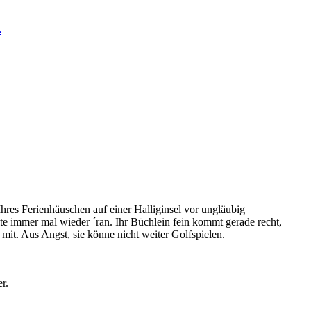
.
Ihres Ferienhäuschen auf einer Halliginsel vor ungläubig
lte immer mal wieder ´ran. Ihr Büchlein fein kommt gerade recht,
t. Aus Angst, sie könne nicht weiter Golfspielen.
r.