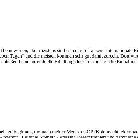
ht beantworten, aber meistens sind es mehrere Tausend Internationale E
ben Tagen“ und die meisten kommen sehr gut damit zurecht. Dort wird g
schließend eine individuelle Erhaltungsdosis für die tägliche Einnahme.
bbeln zu beginnen, um nach meiner Meniskus-OP (Knie macht leider n
erson „Original Strength / Pressing Reset“ trainiert und damit eine 