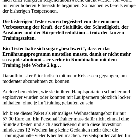
mit einer höheren Fitnessstufe beginnen. So machen es bereits einige
der bisherigen Testpersonen.
Die bisherigen Tester waren begeistert von der enormen
Verbesserung der Kraft, der Stabilität
, der Schnelligkeit,
der
Ausdauer und der Körperfettreduktion – trotz der kurzen
Trainingszeiten.
Ein Tester hatte sich sogar „beschwert“, dass er das
Ernährungsprogramm umstellen musste, damit er nicht mehr
so rapide abnimmt – er verlor in Kombination mit dem
Training jede Woche 2 kg…
Daraufhin ist er öfter indisch mit mehr Reis essen gegangen, um
moderater abzunehmen zu können.
Andere bemerkten, wie sie in ihren Hauptsportarten schneller und
explosiver wurden oder konnten mit Laufpartnern plötzlich locker
mithalten, ohne je im Training gelaufen zu sein.
Ich biete dieses Paket als einmaliges Weihnachtsangebot für nur
57,00 Euro an. Ein Personal Trainer muss dafür nicht einmal eine
Stunde arbeiten und sich anschließend durch diese Investition
mindestens 12 Wochen lang keine Gedanken mehr über die
Trainingsinhalte vieler Klienten machen. Feizeitsportler zahlen für