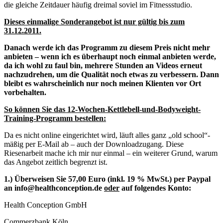
die gleiche Zeitdauer häufig dreimal soviel im Fitnessstudio.
Dieses einmalige Sonderangebot ist nur gültig bis zum
31.12.2011.
Danach werde ich das Programm zu diesem Preis nicht mehr
anbieten – wenn ich es überhaupt noch einmal anbieten werde,
da ich wohl zu faul bin, mehrere Stunden an Videos erneut
nachzudrehen, um die Qualität noch etwas zu verbessern. Dann
bleibt es wahrscheinlich nur noch meinen Klienten vor Ort
vorbehalten.
So können Sie das 12-Wochen-Kettlebell-und-Bodyweight-
Training-Programm bestellen:
Da es nicht online eingerichtet wird, läuft alles ganz „old school“-
mäßig per E-Mail ab – auch der Downloadzugang. Diese
Riesenarbeit mache ich mir nur einmal – ein weiterer Grund, warum
das Angebot zeitlich begrenzt ist.
1.) Überweisen Sie 57,00 Euro (inkl. 19 % MwSt.) per Paypal
an info@healthconception.de
oder
auf folgendes Konto:
Health Conception GmbH
Commerzbank Köln