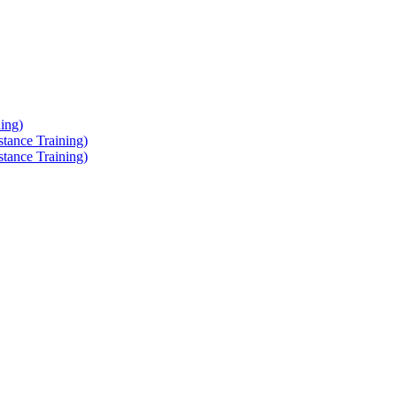
ing)
tance Training)
tance Training)