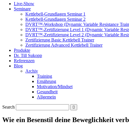
Live-Show
Seminare
Kettlebell-Grundlagen Seminar 1
Kettlebell-Grundlagen Seminar 2
DVRT™-Workshop (Dynamic Variable Resistance Train
DVRT™-Zertifizierung Level 1 (Dynamic Variable Resis
DVRT™-Zertifizierung Level 2 (Dynamic Variable Resis
Zertifizierung Basic Kettlebell Trainer
Zertifizierung Advanced Kettlebell Trainer
Produkte
Dr. Till Sukopp
Referenzen
Blog
Archiv
Training
Ernährung
Motivation/Mindset
Gesundheit
Allgemein
Search
Wie ein Besenstil deine Beweglichkeit ver