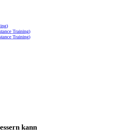
ing)
tance Training)
tance Training)
bessern kann