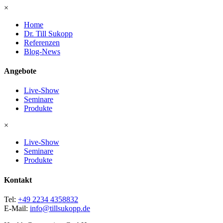
×
Home
Dr. Till Sukopp
Referenzen
Blog-News
Angebote
Live-Show
Seminare
Produkte
×
Live-Show
Seminare
Produkte
Kontakt
Tel:
+49 2234 4358832
E-Mail:
info@tillsukopp.de