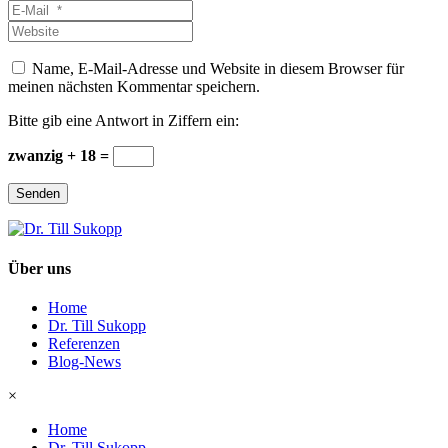
*
E-
Mail
Website
*
Name, E-Mail-Adresse und Website in diesem Browser für
meinen nächsten Kommentar speichern.
Bitte gib eine Antwort in Ziffern ein:
zwanzig + 18 =
Senden
Über uns
Home
Dr. Till Sukopp
Referenzen
Blog-News
×
Home
Dr. Till Sukopp