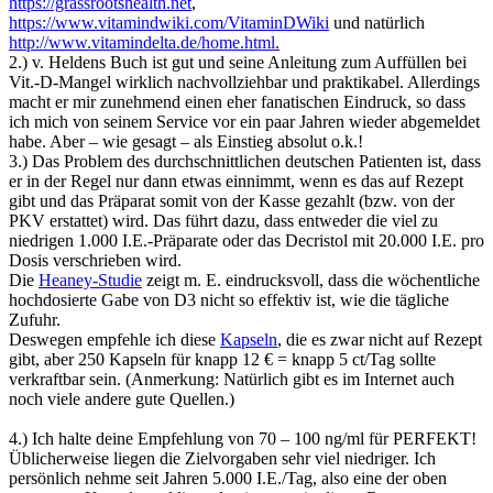
https://grassrootshealth.net
,
https://www.vitamindwiki.com/VitaminDWiki
und natürlich
http://www.vitamindelta.de/home.html.
2.) v. Heldens Buch ist gut und seine Anleitung zum Auffüllen bei
Vit.-D-Mangel wirklich nachvollziehbar und praktikabel. Allerdings
macht er mir zunehmend einen eher fanatischen Eindruck, so dass
ich mich von seinem Service vor ein paar Jahren wieder abgemeldet
habe. Aber – wie gesagt – als Einstieg absolut o.k.!
3.) Das Problem des durchschnittlichen deutschen Patienten ist, dass
er in der Regel nur dann etwas einnimmt, wenn es das auf Rezept
gibt und das Präparat somit von der Kasse gezahlt (bzw. von der
PKV erstattet) wird. Das führt dazu, dass entweder die viel zu
niedrigen 1.000 I.E.-Präparate oder das Decristol mit 20.000 I.E. pro
Dosis verschrieben wird.
Die
Heaney-Studie
zeigt m. E. eindrucksvoll, dass die wöchentliche
hochdosierte Gabe von D3 nicht so effektiv ist, wie die tägliche
Zufuhr.
Deswegen empfehle ich diese
Kapseln
, die es zwar nicht auf Rezept
gibt, aber 250 Kapseln für knapp 12 € = knapp 5 ct/Tag sollte
verkraftbar sein. (Anmerkung: Natürlich gibt es im Internet auch
noch viele andere gute Quellen.)
4.) Ich halte deine Empfehlung von 70 – 100 ng/ml für PERFEKT!
Üblicherweise liegen die Zielvorgaben sehr viel niedriger. Ich
persönlich nehme seit Jahren 5.000 I.E./Tag, also eine der oben