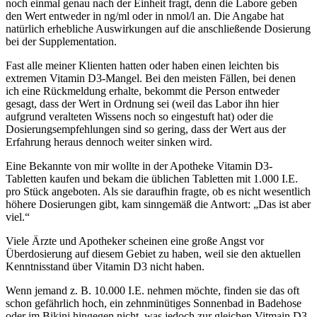
noch einmal genau nach der Einheit fragt, denn die Labore geben
den Wert entweder in ng/ml oder in nmol/l an. Die Angabe hat
natürlich erhebliche Auswirkungen auf die anschließende Dosierung
bei der Supplementation.
Fast alle meiner Klienten hatten oder haben einen leichten bis
extremen Vitamin D3-Mangel. Bei den meisten Fällen, bei denen
ich eine Rückmeldung erhalte, bekommt die Person entweder
gesagt, dass der Wert in Ordnung sei (weil das Labor ihn hier
aufgrund veralteten Wissens noch so eingestuft hat) oder die
Dosierungsempfehlungen sind so gering, dass der Wert aus der
Erfahrung heraus dennoch weiter sinken wird.
Eine Bekannte von mir wollte in der Apotheke Vitamin D3-
Tabletten kaufen und bekam die üblichen Tabletten mit 1.000 I.E.
pro Stück angeboten. Als sie daraufhin fragte, ob es nicht wesentlich
höhere Dosierungen gibt, kam sinngemäß die Antwort: „Das ist aber
viel.“
Viele Ärzte und Apotheker scheinen eine große Angst vor
Überdosierung auf diesem Gebiet zu haben, weil sie den aktuellen
Kenntnisstand über Vitamin D3 nicht haben.
Wenn jemand z. B. 10.000 I.E. nehmen möchte, finden sie das oft
schon gefährlich hoch, ein zehnminütiges Sonnenbad in Badehose
oder im Bikini hingegen nicht, was jedoch zur gleichen Vitmain D3-