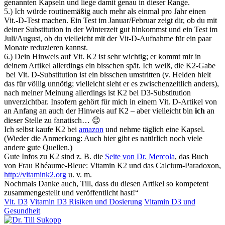
genannten Kapseln und liege damit genau in dieser Range.
5.) Ich würde routinemäßig auch mehr als einmal pro Jahr einen
Vit.-D-Test machen. Ein Test im Januar/Februar zeigt dir, ob du mit
deiner Substitution in der Winterzeit gut hinkommst und ein Test im
Juli/August, ob du vielleicht mit der Vit-D-Aufnahme für ein paar
Monate reduzieren kannst.
6.) Dein Hinweis auf Vit. K2 ist sehr wichtig; er kommt mir in
deinem Artikel allerdings ein bisschen spät. Ich weiß, die K2-Gabe
bei Vit. D-Substitution ist ein bisschen umstritten (v. Helden hielt
das für völlig unnötig; vielleicht sieht er es zwischenzeitlich anders),
nach meiner Meinung allerdings ist K2 bei D3-Substitution
unverzichtbar. Insofern gehört für mich in einem Vit. D-Artikel von
an Anfang an auch der Hinweis auf K2 – aber vielleicht bin
ich
an
dieser Stelle zu fanatisch… 😉
Ich selbst kaufe K2 bei
amazon
und nehme täglich eine Kapsel.
(Wieder die Anmerkung: Auch hier gibt es natürlich noch viele
andere gute Quellen.)
Gute Infos zu K2 sind z. B. die
Seite von Dr. Mercola
, das Buch
von Frau
Rhéaume-Bleue:
Vitamin K2 und das Calcium-Paradoxon,
http://vitamink2.org
u. v. m.
Nochmals Danke auch, Till, dass du diesen Artikel so kompetent
zusammengestellt und veröffentlicht hast!“
Vit. D3
Vitamin D3 Risiken und Dosierung
Vitamin D3 und
Gesundheit