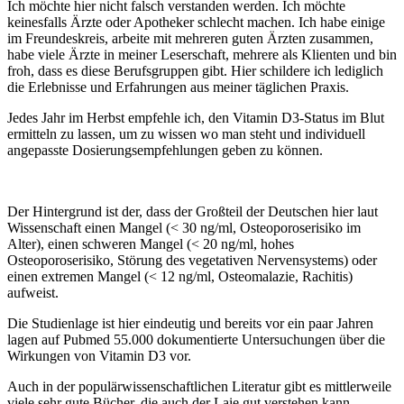
Ich möchte hier nicht falsch verstanden werden. Ich möchte
keinesfalls Ärzte oder Apotheker schlecht machen. Ich habe einige
im Freundeskreis, arbeite mit mehreren guten Ärzten zusammen,
habe viele Ärzte in meiner Leserschaft, mehrere als Klienten und bin
froh, dass es diese Berufsgruppen gibt. Hier schildere ich lediglich
die Erlebnisse und Erfahrungen aus meiner täglichen Praxis.
Jedes Jahr im Herbst empfehle ich, den Vitamin D3-Status im Blut
ermitteln zu lassen, um zu wissen wo man steht und individuell
angepasste Dosierungsempfehlungen geben zu können.
Der Hintergrund ist der, dass der Großteil der Deutschen hier laut
Wissenschaft einen Mangel (< 30 ng/ml, Osteoporoserisiko im
Alter), einen schweren Mangel (< 20 ng/ml, hohes
Osteoporoserisiko, Störung des vegetativen Nervensystems) oder
einen extremen Mangel (< 12 ng/ml, Osteomalazie, Rachitis)
aufweist.
Die Studienlage ist hier eindeutig und bereits vor ein paar Jahren
lagen auf Pubmed 55.000 dokumentierte Untersuchungen über die
Wirkungen von Vitamin D3 vor.
Auch in der populärwissenschaftlichen Literatur gibt es mittlerweile
viele sehr gute Bücher, die auch der Laie gut verstehen kann.