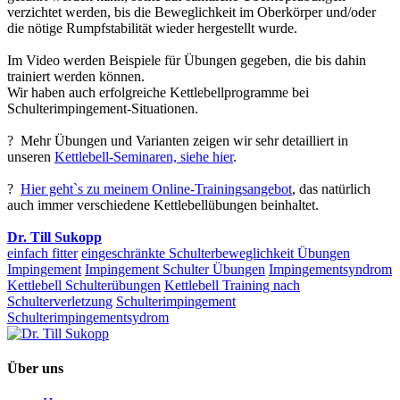
verzichtet werden, bis die Beweglichkeit im Oberkörper und/oder
die nötige Rumpfstabilität wieder hergestellt wurde.
Im Video werden Beispiele für Übungen gegeben, die bis dahin
trainiert werden können.
Wir haben auch erfolgreiche Kettlebellprogramme bei
Schulterimpingement-Situationen.
?
Mehr Übungen und Varianten zeigen wir sehr detailliert in
unseren
Kettlebell-Seminaren, siehe hier
.
?
Hier geht`s zu meinem Online-Trainingsangebot
, das natürlich
auch immer verschiedene Kettlebellübungen beinhaltet.
Dr. Till Sukopp
einfach fitter
eingeschränkte Schulterbeweglichkeit Übungen
Impingement
Impingement Schulter Übungen
Impingementsyndrom
Kettlebell Schulterübungen
Kettlebell Training nach
Schulterverletzung
Schulterimpingement
Schulterimpingementsydrom
Über uns