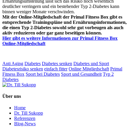
Ernährungsumstellung lässt sich das Risiko noch wesentlich
deutlicher verringern und ein bestehender Typ 2-Diabetes kann
binnen weniger Monate verschwinden.
Mit der Online-Mitgliedschaft der Primal Fitness Box gibt es
entsprechende Trainingspläne und Ernährungsinformationen,
die einen Typ 2-Diabetes sowohl sehr gut vorbeugen als auch
aktiv reduzieren oder gar ganz beseitigen können.
Hier gibt es weitere Informationen zur Primal Fitness Box
Online-Mitgliedschaft
Anti Aging
Diabetes
Diabetes senken
Diabetes und Sport
Diabetesrisiko senken
einfach fitter
Online Mitgliedschaft
Primal
Fitness Box
Sport bei Diabetes
Sport und Gesundheit
Typ 2
Diabetes
Über uns
Home
Dr. Till Sukopp
Referenzen
Blog-News