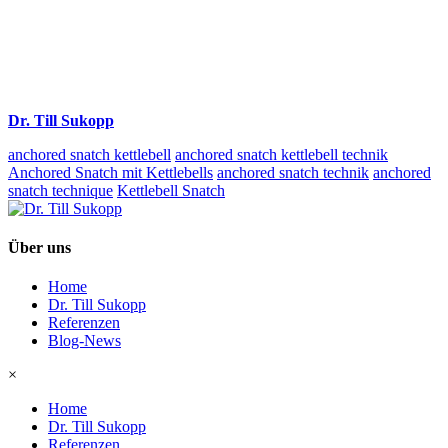
Dr. Till Sukopp
anchored snatch kettlebell
anchored snatch kettlebell technik
Anchored Snatch mit Kettlebells
anchored snatch technik
anchored
snatch technique
Kettlebell Snatch
Über uns
Home
Dr. Till Sukopp
Referenzen
Blog-News
×
Home
Dr. Till Sukopp
Referenzen