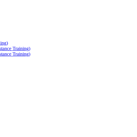
ing)
tance Training)
tance Training)