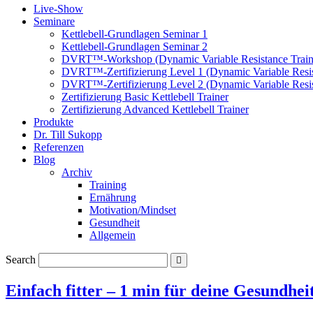
Live-Show
Seminare
Kettlebell-Grundlagen Seminar 1
Kettlebell-Grundlagen Seminar 2
DVRT™-Workshop (Dynamic Variable Resistance Train
DVRT™-Zertifizierung Level 1 (Dynamic Variable Resis
DVRT™-Zertifizierung Level 2 (Dynamic Variable Resis
Zertifizierung Basic Kettlebell Trainer
Zertifizierung Advanced Kettlebell Trainer
Produkte
Dr. Till Sukopp
Referenzen
Blog
Archiv
Training
Ernährung
Motivation/Mindset
Gesundheit
Allgemein
Search
Einfach fitter – 1 min für deine Gesundheit