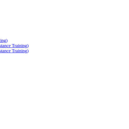
ing)
tance Training)
tance Training)