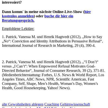
interessiert?
Dann komm` in meine nächste Online-Live-Show (
hier
kostenlos anmelden
) oder
buche dir hier ein
Beratungsgespräch.
Empfohlene
Lektüre:
1. Patrick, Vanessa M. und Henrik Hagtvedt (2012), „How to Say
„No“: Conviction and Identity Attributions in Persuasive Refusal“,
International Journal of Research in Marketing, 29 (4), 390-4.
2. Patrick, Vanessa M. und Henrik Hagtvedt (2012), „“I Don’t“
versus „I Can’t“: When Empowered Refusal Motivates Goal-
Directed Behavior“, Journal of Consumer Research, 39 (2), 371-81.
(Medienberichterstattung: Forbes, U.S. News & World Report, Los
Angeles Times, ABC News, NPR, Scientific American, Fast
Company, Self, Shape, Men’s Health, Woman’s Day, Women’s
Health, Good Housekeeping, Yahoo! News).
alte Gewohnheiten ablegen
Coaching
Gehirnwissenschaft