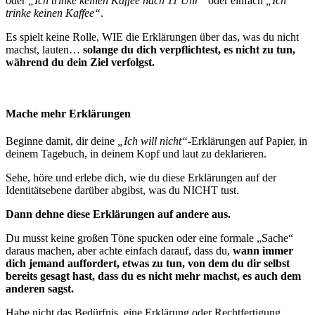
oder
„Ich trinke keinen Kaffee nach 11 Uhr“
oder einfach
„Ich
trinke keinen Kaffee“
.
Es spielt keine Rolle, WIE die Erklärungen über das, was du nicht
machst, lauten…
solange du dich verpflichtest, es nicht zu tun,
während du dein Ziel verfolgst.
Mache mehr Erklärungen
Beginne damit, dir deine
„Ich will nicht“
-Erklärungen auf Papier, in
deinem Tagebuch, in deinem Kopf und laut zu deklarieren.
Sehe, höre und erlebe dich, wie du diese Erklärungen auf der
Identitätsebene darüber abgibst, was du NICHT tust.
Dann dehne diese Erklärungen auf andere aus.
Du musst keine großen Töne spucken oder eine formale „Sache“
daraus machen, aber achte einfach darauf, dass du,
wann immer
dich jemand auffordert, etwas zu tun, von dem du dir selbst
bereits gesagt hast, dass du es nicht mehr machst, es auch dem
anderen sagst.
Habe nicht das Bedürfnis, eine Erklärung oder Rechtfertigung