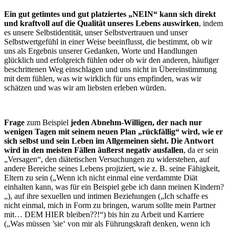
E
in gut getimtes und gut platziertes „NEIN“ kann sich direkt
und kraftvoll auf die Qualität unseres Lebens auswirken
, indem
es unsere Selbstidentität, unser Selbstvertrauen und unser
Selbstwertgefühl in einer Weise beeinflusst, die bestimmt, ob wir
uns als Ergebnis unserer Gedanken, Worte und Handlungen
glücklich und erfolgreich fühlen oder ob wir den anderen, häufiger
beschrittenen Weg einschlagen und uns nicht in Übereinstimmung
mit dem fühlen, was wir wirklich für uns empfinden, was wir
schätzen und was wir am liebsten erleben würden.
Frage
zum Beispiel
jeden Abnehm-Willigen, der nach nur
wenigen Tagen mit seinem neuen Plan „rückfällig“
wird, wie er
sich selbst und sein Leben im Allgemeinen sieht. Die Antwort
wird in den meisten Fällen äußerst negativ ausfallen
, da er sein
„Versagen“, den diätetischen Versuchungen zu widerstehen, auf
andere Bereiche seines Lebens projiziert, wie z. B. seine Fähigkeit,
Eltern zu sein („Wenn ich nicht einmal eine verdammte Diät
einhalten kann, was für ein Beispiel gebe ich dann meinen Kindern?
„), auf ihre sexuellen und intimen Beziehungen („Ich schaffe es
nicht einmal, mich in Form zu bringen, warum sollte mein Partner
mit… DEM HIER bleiben??!“) bis hin zu Arbeit und Karriere
(„Was müssen ’sie‘ von mir als Führungskraft denken, wenn ich