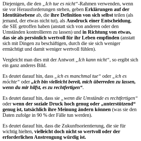
Diejenigen, die den
„Ich tue es nicht“
-Rahmen verwenden, wenn
sie vor Herausforderungen stehen, geben
Erklärungen auf der
Identitätsebene
ab, die
ihre Definition von sich selbst
teilen (als
jemand, der etwas nicht tut), als
Ausdruck einer Entscheidung
,
die SIE getroffen haben (anstatt sich von anderen oder den
Umständen kontrollieren zu lassen) und
in Richtung von etwas,
das sie als persönlich wertvoll für ihr Leben empfinden
(anstatt
sich mit Dingen zu beschäftigen, durch die sie sich weniger
ermächtigt und damit weniger wertvoll fühlen).
Vergleicht man dies mit der Antwort
„Ich kann nicht“
, so ergibt sich
ein ganz anderes Bild.
Es deutet darauf hin, dass
„ich es manchmal tue“
oder
„ich es
möchte“
oder
„ich bin vielleicht bereit, mich überreden zu lassen,
wenn du mir hilfst, es zu rechtfertigen“
.
Es deutet darauf hin, dass sie
„wenn die Umstände es rechtfertigen“
oder
wenn der soziale Druck hoch genug oder „unterstützend“
genug ist, tatsächlich ihre Meinung ändern können
(was sie den
Daten zufolge in 90 % der Fälle tun werden).
Es deutet darauf hin, dass die Zukunftsorientie
rung, die sie für
wichtig hielten,
vielleicht doch nicht so wertvoll oder der
erforderlichen Anstrengung würdig ist.