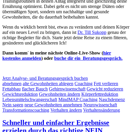
Trainingsroutinen in deinen Alltag integrierst und gleichzeitig deine
Ernährung optimierst. Dabei geht es nicht um strenge Diäten oder
übermäßigen Sport, sondern um nachhaltige und gesunde
Gewohnheiten, die du dauerhaft beibehalten kannst.
Wenn du wirklich bereit bist, etwas zu verändern und deinen Körper
auf ein neues Level zu bringen, dann ist
Dr. Till Sukopp
genau der
richtige Begleiter für dich. Starte jetzt deine Reise zu einem fitteren,
gesünderen und glücklicheren Ich!
Dann komm` in meine nächste Online-Live-Show (
hier
kostenlos anmelden
) oder
buche dir ein Beratungsgespräch.
Jetzt Analyse- und Beratungsgespräch buchen
abnehmen
alte Gewohnheiten ablegen
Coaching
Fett verlieren
Fettabbau
flacher Bauch
Gehirnwissenschaft
Gewicht reduzieren
Gewichtsreduktion
Gewohnheiten ändern
Körperfettreduktion
Lebensmittelschwangerschaft
MindMAP Coaching
Naschdemenz
Nein sagen
neue Gewohnheiten annehmen
Neurowissenchaft
Transformationscoaching
Verhalten ändern
Verhaltensänderung
Schneller und einfacher Ergebnisse
erzielen durch das richtige NEIN