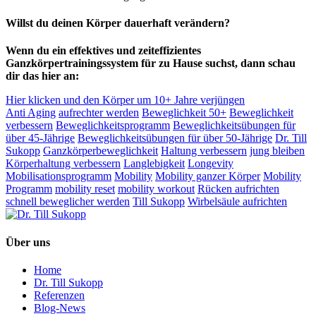
Willst du deinen Körper dauerhaft verändern?
Wenn du ein effektives und zeiteffizientes
Ganzkörpertrainingssystem für zu Hause suchst, dann schau
dir das hier an:
Hier klicken und den Körper um 10+ Jahre verjüngen
Anti Aging
aufrechter werden
Beweglichkeit 50+
Beweglichkeit
verbessern
Beweglichkeitsprogramm
Beweglichkeitsübungen für
über 45-Jährige
Beweglichkeitsübungen für über 50-Jährige
Dr. Till
Sukopp
Ganzkörperbeweglichkeit
Haltung verbessern
jung bleiben
Körperhaltung verbessern
Langlebigkeit
Longevity
Mobilisationsprogramm
Mobility
Mobility ganzer Körper
Mobility
Programm
mobility reset
mobility workout
Rücken aufrichten
schnell beweglicher werden
Till Sukopp
Wirbelsäule aufrichten
Über uns
Home
Dr. Till Sukopp
Referenzen
Blog-News