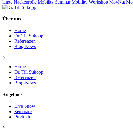
lange Nackenrolle
Mobility Seminar
Mobility Workshop
MovNat
Mov
Über uns
Home
Dr. Till Sukopp
Referenzen
Blog-News
×
Home
Dr. Till Sukopp
Referenzen
Blog-News
Angebote
Live-Show
Seminare
Produkte
×