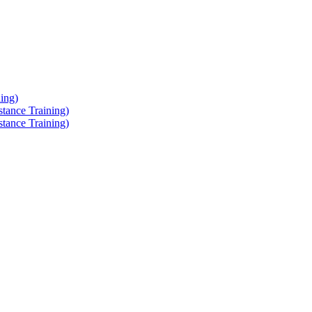
ing)
tance Training)
tance Training)