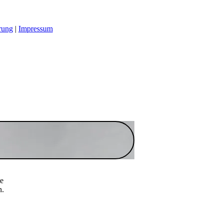
rung
|
Impressum
te
n.