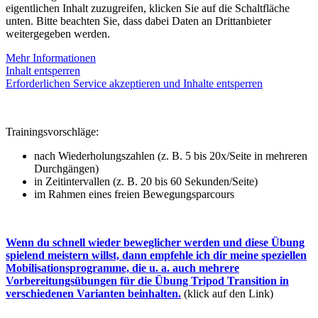
eigentlichen Inhalt zuzugreifen, klicken Sie auf die Schaltfläche
unten. Bitte beachten Sie, dass dabei Daten an Drittanbieter
weitergegeben werden.
Mehr Informationen
Inhalt entsperren
Erforderlichen Service akzeptieren und Inhalte entsperren
Trainingsvorschläge:
nach Wiederholungszahlen (z. B. 5 bis 20x/Seite in mehreren
Durchgängen)
in Zeitintervallen (z. B. 20 bis 60 Sekunden/Seite)
im Rahmen eines freien Bewegungsparcours
Wenn du schnell wieder beweglicher werden und diese Übung
spielend meistern willst, dann empfehle ich dir meine speziellen
Mobilisationsprogramme, die u. a. auch mehrere
Vorbereitungsübungen für die Übung Tripod Transition in
verschiedenen Varianten beinhalten.
(klick auf den Link)