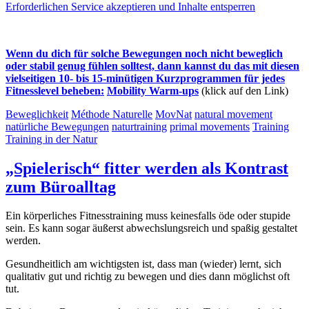
Erforderlichen Service akzeptieren und Inhalte entsperren
Wenn du dich für solche Bewegungen noch nicht beweglich
oder stabil genug fühlen solltest, dann kannst du das mit diesen
vielseitigen 10- bis 15-minütigen Kurzprogrammen für jedes
Fitnesslevel beheben:
Mobility Warm-ups
(klick auf den Link)
Beweglichkeit
Méthode Naturelle
MovNat
natural movement
natürliche Bewegungen
naturtraining
primal movements
Training
Training in der Natur
„Spielerisch“ fitter werden als Kontrast
zum Büroalltag
Ein körperliches Fitnesstraining muss keinesfalls öde oder stupide
sein. Es kann sogar äußerst abwechslungsreich und spaßig gestaltet
werden.
Gesundheitlich am wichtigsten ist, dass man (wieder) lernt, sich
qualitativ gut und richtig zu bewegen und dies dann möglichst oft
tut.