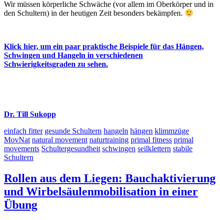
Wir müssen körperliche Schwäche (vor allem im Oberkörper und in
den Schultern) in der heutigen Zeit besonders bekämpfen.
Klick hier, um ein paar praktische Beispiele für das Hängen,
Schwingen und Hangeln in verschiedenen
Schwierigkeitsgraden zu sehen.
Dr. Till Sukopp
einfach fitter
gesunde Schultern
hangeln
hängen
klimmzüge
MovNat
natural movement
naturtraining
primal fitness
primal
movements
Schultergesundheit
schwingen
seilklettern
stabile
Schultern
Rollen aus dem Liegen: Bauchaktivierung
und Wirbelsäulenmobilisation in einer
Übung