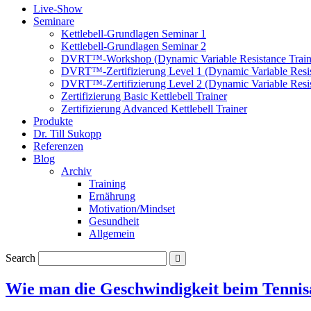
Live-Show
Seminare
Kettlebell-Grundlagen Seminar 1
Kettlebell-Grundlagen Seminar 2
DVRT™-Workshop (Dynamic Variable Resistance Train
DVRT™-Zertifizierung Level 1 (Dynamic Variable Resis
DVRT™-Zertifizierung Level 2 (Dynamic Variable Resis
Zertifizierung Basic Kettlebell Trainer
Zertifizierung Advanced Kettlebell Trainer
Produkte
Dr. Till Sukopp
Referenzen
Blog
Archiv
Training
Ernährung
Motivation/Mindset
Gesundheit
Allgemein
Search
Wie man die Geschwindigkeit beim Tennis