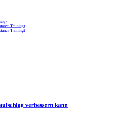
ing)
tance Training)
tance Training)
aufschlag verbessern kann