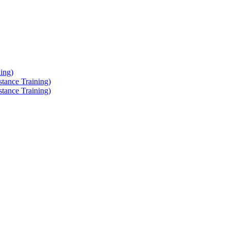
ing)
tance Training)
tance Training)