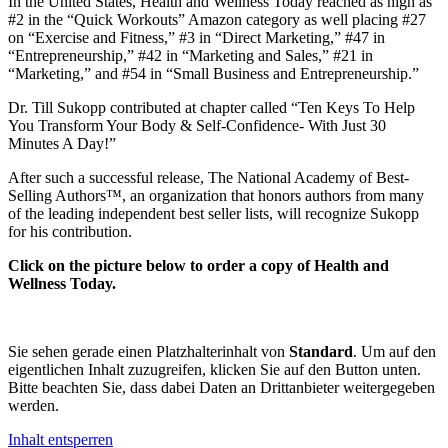
In the United States, Health and Wellness Today reached as high as
#2 in the “Quick Workouts” Amazon category as well placing #27
on “Exercise and Fitness,” #3 in “Direct Marketing,” #47 in
“Entrepreneurship,” #42 in “Marketing and Sales,” #21 in
“Marketing,” and #54 in “Small Business and Entrepreneurship.”
Dr. Till Sukopp contributed at chapter called “Ten Keys To Help
You Transform Your Body & Self-Confidence- With Just 30
Minutes A Day!”
After such a successful release, The National Academy of Best-
Selling Authors™, an organization that honors authors from many
of the leading independent best seller lists, will recognize Sukopp
for his contribution.
Click on the picture below to order a copy of Health and
Wellness Today.
Sie sehen gerade einen Platzhalterinhalt von
Standard
. Um auf den
eigentlichen Inhalt zuzugreifen, klicken Sie auf den Button unten.
Bitte beachten Sie, dass dabei Daten an Drittanbieter weitergegeben
werden.
Inhalt entsperren