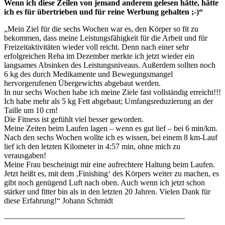
Wenn ich diese Zeilen von jemand anderem gelesen hätte, hätte
ich es für übertrieben und für reine Werbung gehalten ;-)“
„Mein Ziel für die sechs Wochen war es, den Körper so fit zu
bekommen, dass meine Leistungsfähigkeit für die Arbeit und für
Freizeitaktivitäten wieder voll reicht. Denn nach einer sehr
erfolgreichen Reha im Dezember merkte ich jetzt wieder ein
langsames Absinken des Leistungsniveaus. Außerdem sollten noch
6 kg des durch Medikamente und Bewegungsmangel
hervorgerufenen Übergewichts abgebaut werden.
In nur sechs Wochen habe ich meine Ziele fast vollständig erreicht!!!
Ich habe mehr als 5 kg Fett abgebaut; Umfangsreduzierung an der
Taille um 10 cm!
Die Fitness ist gefühlt viel besser geworden.
Meine Zeiten beim Laufen lagen – wenn es gut lief – bei 6 min/km.
Nach den sechs Wochen wollte ich es wissen, bei einem 8 km-Lauf
lief ich den letzten Kilometer in 4:57 min, ohne mich zu
verausgaben!
Meine Frau bescheinigt mir eine aufrechtere Haltung beim Laufen.
Jetzt heißt es, mit dem ‚Finishing‘ des Körpers weiter zu machen, es
gibt noch genügend Luft nach oben. Auch wenn ich jetzt schon
stärker und fitter bin als in den letzten 20 Jahren. Vielen Dank für
diese Erfahrung!“ Johann Schmidt
——————————————————————–