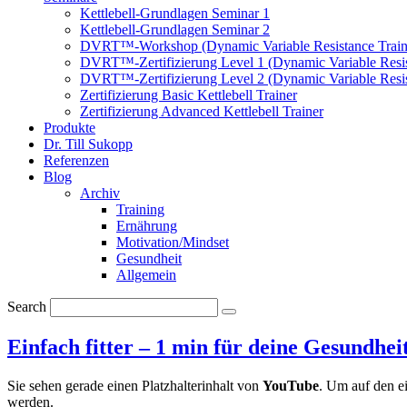
Kettlebell-Grundlagen Seminar 1
Kettlebell-Grundlagen Seminar 2
DVRT™-Workshop (Dynamic Variable Resistance Train
DVRT™-Zertifizierung Level 1 (Dynamic Variable Resis
DVRT™-Zertifizierung Level 2 (Dynamic Variable Resis
Zertifizierung Basic Kettlebell Trainer
Zertifizierung Advanced Kettlebell Trainer
Produkte
Dr. Till Sukopp
Referenzen
Blog
Archiv
Training
Ernährung
Motivation/Mindset
Gesundheit
Allgemein
Search
Einfach fitter – 1 min für deine Gesundhe
Sie sehen gerade einen Platzhalterinhalt von
YouTube
. Um auf den ei
werden.