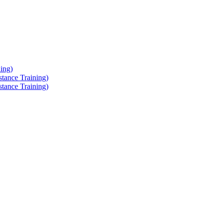
ing)
tance Training)
tance Training)