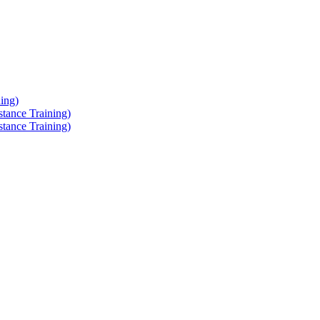
ing)
tance Training)
tance Training)