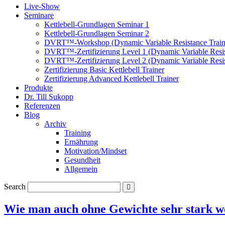
Live-Show
Seminare
Kettlebell-Grundlagen Seminar 1
Kettlebell-Grundlagen Seminar 2
DVRT™-Workshop (Dynamic Variable Resistance Train
DVRT™-Zertifizierung Level 1 (Dynamic Variable Resis
DVRT™-Zertifizierung Level 2 (Dynamic Variable Resis
Zertifizierung Basic Kettlebell Trainer
Zertifizierung Advanced Kettlebell Trainer
Produkte
Dr. Till Sukopp
Referenzen
Blog
Archiv
Training
Ernährung
Motivation/Mindset
Gesundheit
Allgemein
Search
Wie man auch ohne Gewichte sehr stark we