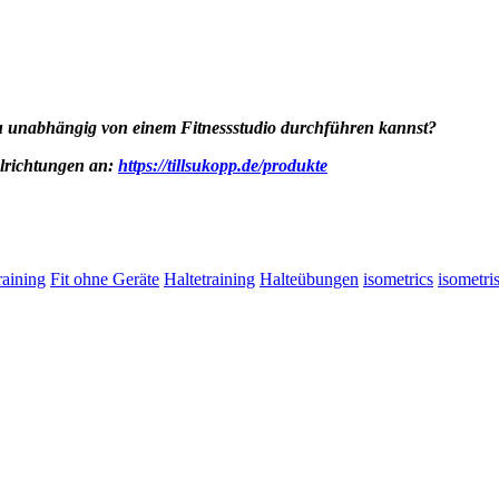
 du unabhängig von einem Fitnessstudio durchführen kannst?
elrichtungen an:
https://tillsukopp.de/produkte
raining
Fit ohne Geräte
Haltetraining
Halteübungen
isometrics
isometri