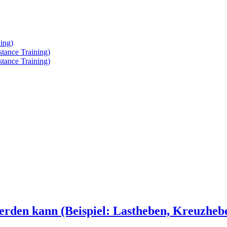
ing)
tance Training)
tance Training)
rden kann (Beispiel: Lastheben, Kreuzhebe