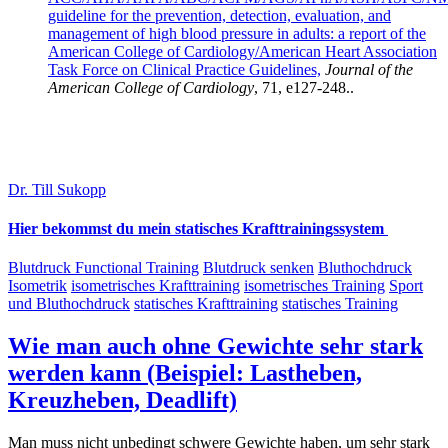
guideline for the prevention, detection, evaluation, and
management of high blood pressure in adults: a report of the
American College of Cardiology/American Heart Association
Task Force on Clinical Practice Guidelines,
Journal of the
American College of Cardiology
, 71, e127-248..
Dr. Till Sukopp
Hier bekommst du mein statisches Krafttrainingssystem
Blutdruck Functional Training
Blutdruck senken
Bluthochdruck
Isometrik
isometrisches Krafttraining
isometrisches Training
Sport
und Bluthochdruck
statisches Krafttraining
statisches Training
Wie man auch ohne Gewichte sehr stark
werden kann (Beispiel: Lastheben,
Kreuzheben, Deadlift)
Man muss nicht unbedingt schwere Gewichte haben, um sehr stark