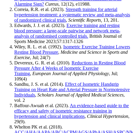
Alarming Sign?
Cureus
, 12(12), e11988.
Correia, R.R. et al. (2023).
Strength training for arterial
hypertension treatment: a systematic review and meta-analysis
of randomized clinical trials
,
Scientific Reports,
13, 201.
Edwards, J. J. et al. (2023).
Exercise training and resting
blood pressure: a large-scale pairwise and network meta-
analysis of randomised controlled trials.
British Journal of
Sports Medicine
2023;
57:
1317-1326
Wiley, R. L. et al. (1992).
Isometric Exercise Training Lowers
Resting Blood Pressure
,
Medicine and Science in Sports and
Exercise
, Jul; 24(7)
Devereux, G. R. et al. (2010).
Reductions in Resting Blood
Pressure After 4 Weeks of Isometric Exercise
Training
,
European Journal of Applied Physiology
, Jul;
109(4)
Sandhu, J. S. et al. (2014).
Effect of Isometric Handgrip
Training on Heart Rate and Arterial Pressure in Normotensive
Individuals
,
Scholars Journal of Applied Medical Sciences
,
vol. 2
Baffour-Awuah et al. (2023).
An evidence-based guide to the
efficacy and safety of isometric resistance training in
hypertension and clinical implications
,
Clinical Hypertension
,
29(9).
Whelton PK et al. (2018).
ACC/AHA/AAPA/ABC/ACPM/AGS/APhA/ASH/ASPC/N