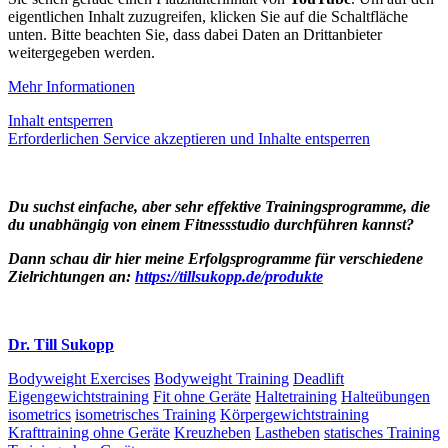
eigentlichen Inhalt zuzugreifen, klicken Sie auf die Schaltfläche
unten. Bitte beachten Sie, dass dabei Daten an Drittanbieter
weitergegeben werden.
Mehr Informationen
Inhalt entsperren
Erforderlichen Service akzeptieren und Inhalte entsperren
Du suchst einfache, aber sehr effektive Trainingsprogramme, die
du unabhängig von einem Fitnessstudio durchführen kannst?
Dann schau dir hier meine Erfolgsprogramme für verschiedene
Zielrichtungen an:
https://tillsukopp.de/produkte
Dr. Till Sukopp
Bodyweight Exercises
Bodyweight Training
Deadlift
Eigengewichtstraining
Fit ohne Geräte
Haltetraining
Halteübungen
isometrics
isometrisches Training
Körpergewichtstraining
Krafttraining ohne Geräte
Kreuzheben
Lastheben
statisches Training