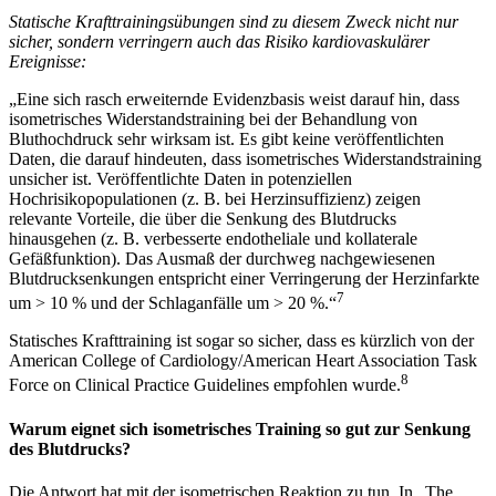
Statische Krafttrainingsübungen sind zu diesem Zweck nicht nur
sicher, sondern verringern auch das Risiko kardiovaskulärer
Ereignisse:
„Eine sich rasch erweiternde Evidenzbasis weist darauf hin, dass
isometrisches Widerstandstraining bei der Behandlung von
Bluthochdruck sehr wirksam ist. Es gibt keine veröffentlichten
Daten, die darauf hindeuten, dass isometrisches Widerstandstraining
unsicher ist. Veröffentlichte Daten in potenziellen
Hochrisikopopulationen (z. B. bei Herzinsuffizienz) zeigen
relevante Vorteile, die über die Senkung des Blutdrucks
hinausgehen (z. B. verbesserte endotheliale und kollaterale
Gefäßfunktion). Das Ausmaß der durchweg nachgewiesenen
Blutdrucksenkungen entspricht einer Verringerung der Herzinfarkte
7
um > 10 % und der Schlaganfälle um > 20 %.“
Statisches Krafttraining ist sogar so sicher, dass es kürzlich von der
American College of Cardiology/American Heart Association Task
8
Force on Clinical Practice Guidelines empfohlen wurde.
Warum eignet sich isometrisches Training so gut zur Senkung
des Blutdrucks?
Die Antwort hat mit der isometrischen Reaktion zu tun. In „The