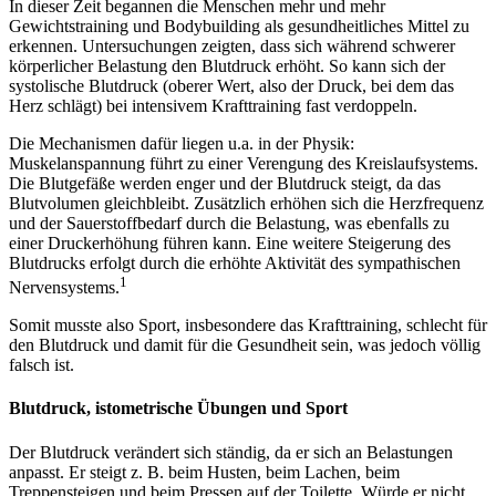
In dieser Zeit begannen die Menschen mehr und mehr
Gewichtstraining und Bodybuilding als gesundheitliches Mittel zu
erkennen. Untersuchungen zeigten, dass sich während schwerer
körperlicher Belastung den Blutdruck erhöht. So kann sich der
systolische Blutdruck (oberer Wert, also der Druck, bei dem das
Herz schlägt) bei intensivem Krafttraining fast verdoppeln.
Die Mechanismen dafür liegen u.a. in der Physik:
Muskelanspannung führt zu einer Verengung des Kreislaufsystems.
Die Blutgefäße werden enger und der Blutdruck steigt, da das
Blutvolumen gleichbleibt. Zusätzlich erhöhen sich die Herzfrequenz
und der Sauerstoffbedarf durch die Belastung, was ebenfalls zu
einer Druckerhöhung führen kann. Eine weitere Steigerung des
Blutdrucks erfolgt durch die erhöhte Aktivität des sympathischen
1
Nervensystems.
Somit musste also Sport, insbesondere das Krafttraining, schlecht für
den Blutdruck und damit für die Gesundheit sein, was jedoch völlig
falsch ist.
Blutdruck, istometrische Übungen und Sport
Der Blutdruck verändert sich ständig, da er sich an Belastungen
anpasst. Er steigt z. B. beim Husten, beim Lachen, beim
Treppensteigen und beim Pressen auf der Toilette. Würde er nicht