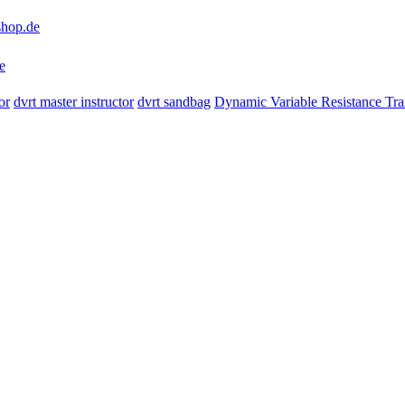
shop.de
e
or
dvrt master instructor
dvrt sandbag
Dynamic Variable Resistance Tra