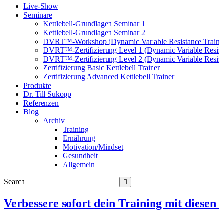
Live-Show
Seminare
Kettlebell-Grundlagen Seminar 1
Kettlebell-Grundlagen Seminar 2
DVRT™-Workshop (Dynamic Variable Resistance Train
DVRT™-Zertifizierung Level 1 (Dynamic Variable Resis
DVRT™-Zertifizierung Level 2 (Dynamic Variable Resis
Zertifizierung Basic Kettlebell Trainer
Zertifizierung Advanced Kettlebell Trainer
Produkte
Dr. Till Sukopp
Referenzen
Blog
Archiv
Training
Ernährung
Motivation/Mindset
Gesundheit
Allgemein
Search
Verbessere sofort dein Training mit dies