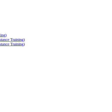
ing)
tance Training)
tance Training)