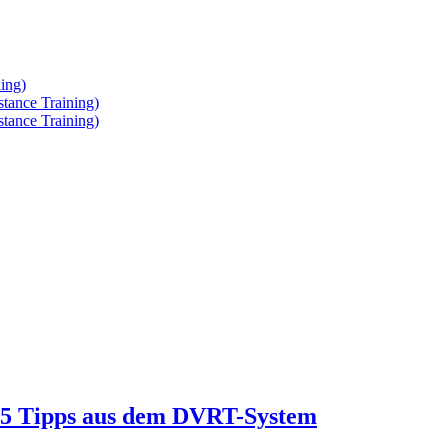
ing)
tance Training)
tance Training)
en 5 Tipps aus dem DVRT-System