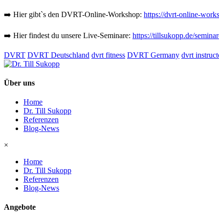
➡️ Hier gibt`s den DVRT-Online-Workshop:
https://dvrt-online-work
➡️ Hier findest du unsere Live-Seminare:
https://tillsukopp.de/seminar
DVRT
DVRT Deutschland
dvrt fitness
DVRT Germany
dvrt instruct
Über uns
Home
Dr. Till Sukopp
Referenzen
Blog-News
×
Home
Dr. Till Sukopp
Referenzen
Blog-News
Angebote