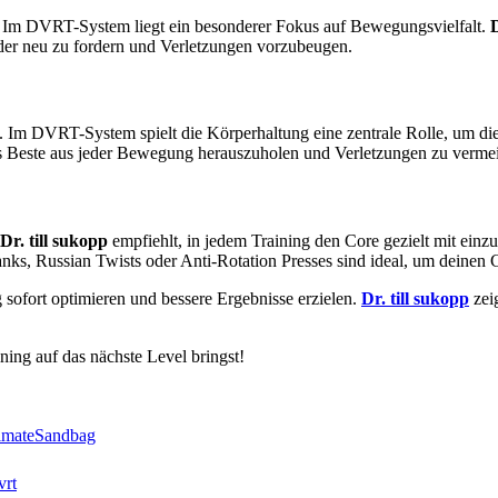
n. Im DVRT-System liegt ein besonderer Fokus auf Bewegungsvielfalt.
D
er neu zu fordern und Verletzungen vorzubeugen.
d. Im DVRT-System spielt die Körperhaltung eine zentrale Rolle, um di
das Beste aus jeder Bewegung herauszuholen und Verletzungen zu verme
Dr. till sukopp
empfiehlt, in jedem Training den Core gezielt mit einz
nks, Russian Twists oder Anti-Rotation Presses sind ideal, um deinen C
sofort optimieren und bessere Ergebnisse erzielen.
Dr. till sukopp
zeig
ing auf das nächste Level bringst!
ltimateSandbag
vrt