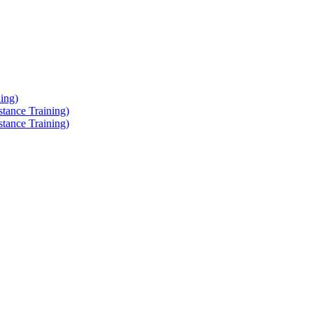
ing)
tance Training)
tance Training)