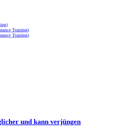
ing)
tance Training)
tance Training)
glicher und kann verjüngen