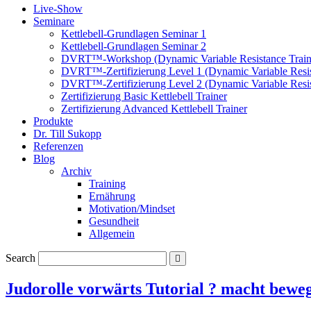
Live-Show
Seminare
Kettlebell-Grundlagen Seminar 1
Kettlebell-Grundlagen Seminar 2
DVRT™-Workshop (Dynamic Variable Resistance Train
DVRT™-Zertifizierung Level 1 (Dynamic Variable Resis
DVRT™-Zertifizierung Level 2 (Dynamic Variable Resis
Zertifizierung Basic Kettlebell Trainer
Zertifizierung Advanced Kettlebell Trainer
Produkte
Dr. Till Sukopp
Referenzen
Blog
Archiv
Training
Ernährung
Motivation/Mindset
Gesundheit
Allgemein
Search
Judorolle vorwärts Tutorial ? macht bewe