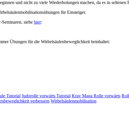
eginnen und nicht zu viele Wiederholungen machen, da es in seltene
rbelsäulenmobilisationsübungen für Einsteiger.
y-Seminaren, siehe
hier
:
mmer Übungen für die Wirbelsäulenbeweglichkeit beinhaltet:
ule Tutorial
Judorolle vorwärts Tutorial
Krav Maga Rolle vorwärts
Roll
enbeweglichkeit verbessern
Wirbelsäulenmobilisation