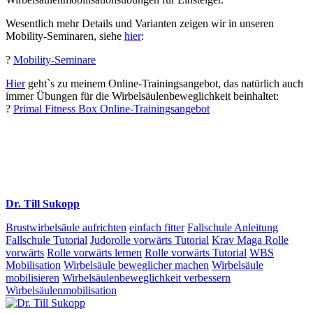
Wesentlich mehr Details und Varianten zeigen wir in unseren
Mobility-Seminaren, siehe
hier
:
?
Mobility-Seminare
Hier
geht`s zu meinem Online-Trainingsangebot, das natürlich auch
immer Übungen für die Wirbelsäulenbeweglichkeit beinhaltet:
?
Primal Fitness Box Online-Trainingsangebot
Dr. Till Sukopp
Brustwirbelsäule aufrichten
einfach fitter
Fallschule Anleitung
Fallschule Tutorial
Judorolle vorwärts Tutorial
Krav Maga Rolle
vorwärts
Rolle vorwärts lernen
Rolle vorwärts Tutorial
WBS
Mobilisation
Wirbelsäule beweglicher machen
Wirbelsäule
mobilisieren
Wirbelsäulenbeweglichkeit verbessern
Wirbelsäulenmobilisation