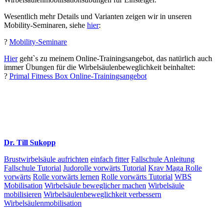
Wesentlich mehr Details und Varianten zeigen wir in unseren
Mobility-Seminaren, siehe
hier
:
?
Mobility-Seminare
Hier
geht`s zu meinem Online-Trainingsangebot, das natürlich auch
immer Übungen für die Wirbelsäulenbeweglichkeit beinhaltet:
?
Primal Fitness Box Online-Trainingsangebot
Dr. Till Sukopp
Brustwirbelsäule aufrichten
einfach fitter
Fallschule Anleitung
Fallschule Tutorial
Judorolle vorwärts Tutorial
Krav Maga Rolle
vorwärts
Rolle vorwärts lernen
Rolle vorwärts Tutorial
WBS
Mobilisation
Wirbelsäule beweglicher machen
Wirbelsäule
mobilisieren
Wirbelsäulenbeweglichkeit verbessern
Wirbelsäulenmobilisation