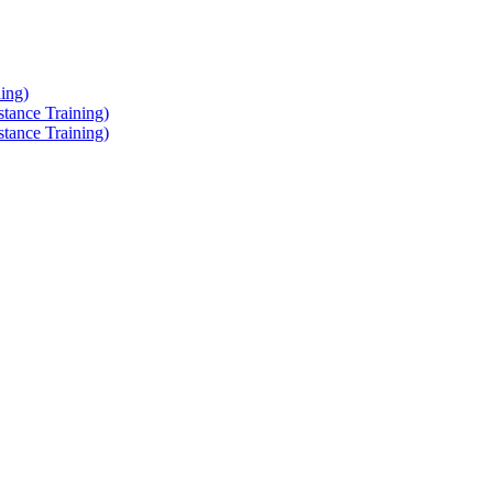
ing)
tance Training)
tance Training)