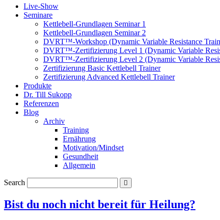
Live-Show
Seminare
Kettlebell-Grundlagen Seminar 1
Kettlebell-Grundlagen Seminar 2
DVRT™-Workshop (Dynamic Variable Resistance Train
DVRT™-Zertifizierung Level 1 (Dynamic Variable Resis
DVRT™-Zertifizierung Level 2 (Dynamic Variable Resis
Zertifizierung Basic Kettlebell Trainer
Zertifizierung Advanced Kettlebell Trainer
Produkte
Dr. Till Sukopp
Referenzen
Blog
Archiv
Training
Ernährung
Motivation/Mindset
Gesundheit
Allgemein
Search
Bist du noch nicht bereit für Heilung?