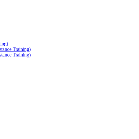
ing)
tance Training)
tance Training)