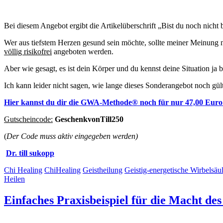
Bei diesem Angebot ergibt die Artikelüberschrift „Bist du noch nicht b
Wer aus tiefstem Herzen gesund sein möchte, sollte meiner Meinung na
völlig risikofrei
angeboten werden.
Aber wie gesagt, es ist dein Körper und du kennst deine Situation ja be
Ich kann leider nicht sagen, wie lange dieses Sonderangebot noch gülti
Hier kannst du dir die GWA-Methode® noch für nur 47,00 Euro
Gutscheincode:
GeschenkvonTill250
(
Der Code muss aktiv eingegeben werden)
Dr. till sukopp
Chi Healing
ChiHealing
Geistheilung
Geistig-energetische Wirbelsäu
Heilen
Einfaches Praxisbeispiel für die Macht de