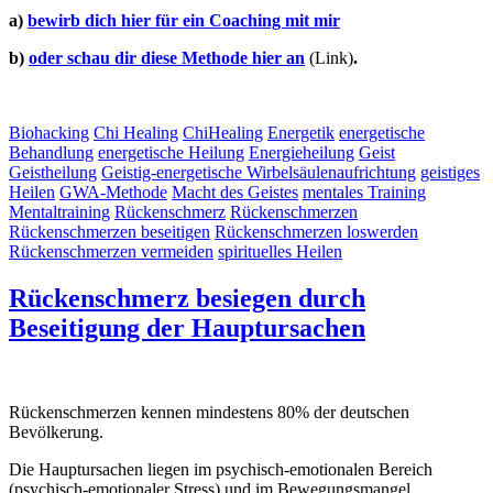
a)
bewirb dich hier für ein Coaching mit mir
b)
oder schau dir diese Methode hier an
(Link)
.
Biohacking
Chi Healing
ChiHealing
Energetik
energetische
Behandlung
energetische Heilung
Energieheilung
Geist
Geistheilung
Geistig-energetische Wirbelsäulenaufrichtung
geistiges
Heilen
GWA-Methode
Macht des Geistes
mentales Training
Mentaltraining
Rückenschmerz
Rückenschmerzen
Rückenschmerzen beseitigen
Rückenschmerzen loswerden
Rückenschmerzen vermeiden
spirituelles Heilen
Rückenschmerz besiegen durch
Beseitigung der Hauptursachen
Rückenschmerzen kennen mindestens 80% der deutschen
Bevölkerung.
Die Hauptursachen liegen im psychisch-emotionalen Bereich
(psychisch-emotionaler Stress) und im Bewegungsmangel.