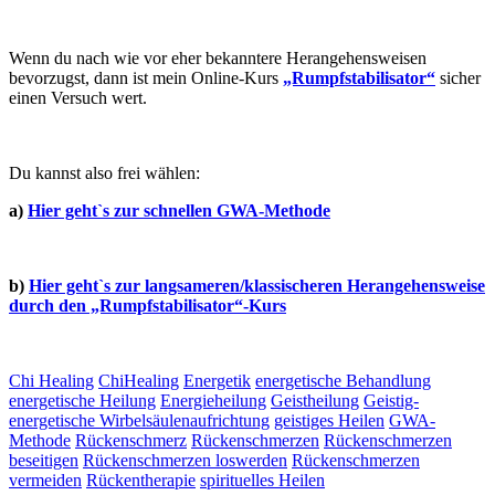
Wenn du nach wie vor eher bekanntere Herangehensweisen
bevorzugst, dann ist mein Online-Kurs
„Rumpfstabilisator“
sicher
einen Versuch wert.
Du kannst also frei wählen:
a)
Hier geht`s zur schnellen GWA-Methode
b)
Hier geht`s zur langsameren/klassischeren Herangehensweise
durch den „Rumpfstabilisator“-Kurs
Chi Healing
ChiHealing
Energetik
energetische Behandlung
energetische Heilung
Energieheilung
Geistheilung
Geistig-
energetische Wirbelsäulenaufrichtung
geistiges Heilen
GWA-
Methode
Rückenschmerz
Rückenschmerzen
Rückenschmerzen
beseitigen
Rückenschmerzen loswerden
Rückenschmerzen
vermeiden
Rückentherapie
spirituelles Heilen