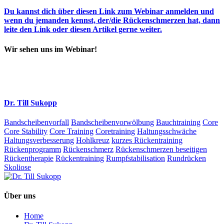
Du kannst dich über diesen Link zum Webinar anmelden und
wenn du jemanden kennst, der/die Rückenschmerzen hat, dann
leite den Link oder diesen Artikel gerne weiter.
Wir sehen uns im Webinar!
Dr. Till Sukopp
Bandscheibenvorfall
Bandscheibenvorwölbung
Bauchtraining
Core
Core Stability
Core Training
Coretraining
Haltungsschwäche
Haltungsverbesserung
Hohlkreuz
kurzes Rückentraining
Rückenprogramm
Rückenschmerz
Rückenschmerzen beseitigen
Rückentherapie
Rückentraining
Rumpfstabilisation
Rundrücken
Skoliose
Über uns
Home