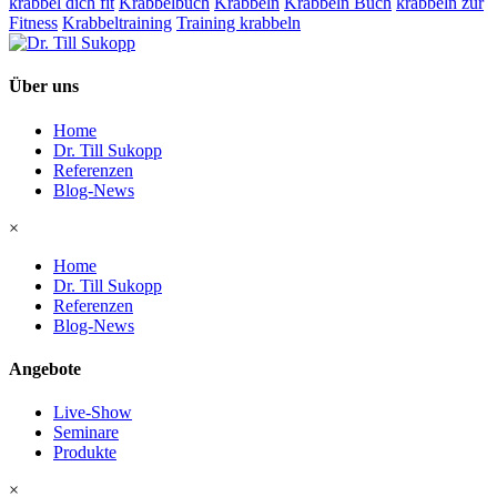
krabbel dich fit
Krabbelbuch
Krabbeln
Krabbeln Buch
krabbeln zur
Fitness
Krabbeltraining
Training krabbeln
Über uns
Home
Dr. Till Sukopp
Referenzen
Blog-News
×
Home
Dr. Till Sukopp
Referenzen
Blog-News
Angebote
Live-Show
Seminare
Produkte
×