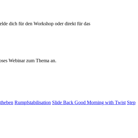
elde dich für den Workshop oder direkt für das
loses Webinar zum Thema an.
theben
Rumpfstabilisation
Slide Back Good Morning with Twist
Step