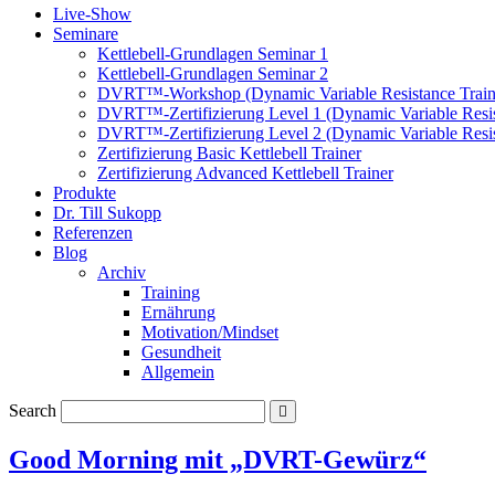
Live-Show
Seminare
Kettlebell-Grundlagen Seminar 1
Kettlebell-Grundlagen Seminar 2
DVRT™-Workshop (Dynamic Variable Resistance Train
DVRT™-Zertifizierung Level 1 (Dynamic Variable Resis
DVRT™-Zertifizierung Level 2 (Dynamic Variable Resis
Zertifizierung Basic Kettlebell Trainer
Zertifizierung Advanced Kettlebell Trainer
Produkte
Dr. Till Sukopp
Referenzen
Blog
Archiv
Training
Ernährung
Motivation/Mindset
Gesundheit
Allgemein
Search
Good Morning mit „DVRT-Gewürz“