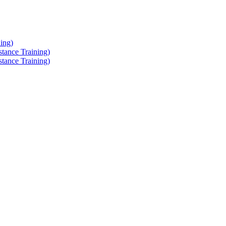
ing)
tance Training)
tance Training)