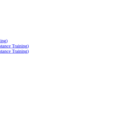
ing)
tance Training)
tance Training)