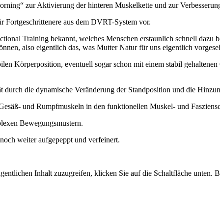
rning“ zur Aktivierung der hinteren Muskelkette und zur Verbesserung
für Fortgeschrittenere aus dem DVRT-System vor.
ctional Training bekannt, welches Menschen erstaunlich schnell dazu 
en, also eigentlich das, was Mutter Natur für uns eigentlich vorgese
n Körperposition, eventuell sogar schon mit einem stabil gehaltenen G
ät durch die dynamische Veränderung der Standposition und die Hinzun
t-, Gesäß- und Rumpfmuskeln in den funktionellen Muskel- und Fasziens
omplexen Bewegungsmustern.
h weiter aufgepeppt und verfeinert.
gentlichen Inhalt zuzugreifen, klicken Sie auf die Schaltfläche unten. 