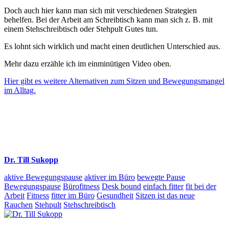
Doch auch hier kann man sich mit verschiedenen Strategien
behelfen. Bei der Arbeit am Schreibtisch kann man sich z. B. mit
einem Stehschreibtisch oder Stehpult Gutes tun.
Es lohnt sich wirklich und macht einen deutlichen Unterschied aus.
Mehr dazu erzähle ich im einminütigen Video oben.
Hier gibt es weitere Alternativen zum Sitzen und Bewegungsmangel
im Alltag.
Dr. Till Sukopp
aktive Bewegungspause
aktiver im Büro
bewegte Pause
Bewegungspause
Bürofitness
Desk bound
einfach fitter
fit bei der
Arbeit
Fitness
fitter im Büro
Gesundheit
Sitzen ist das neue
Rauchen
Stehpult
Stehschreibtisch