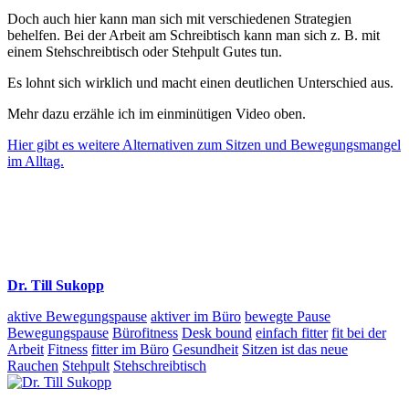
Doch auch hier kann man sich mit verschiedenen Strategien
behelfen. Bei der Arbeit am Schreibtisch kann man sich z. B. mit
einem Stehschreibtisch oder Stehpult Gutes tun.
Es lohnt sich wirklich und macht einen deutlichen Unterschied aus.
Mehr dazu erzähle ich im einminütigen Video oben.
Hier gibt es weitere Alternativen zum Sitzen und Bewegungsmangel
im Alltag.
Dr. Till Sukopp
aktive Bewegungspause
aktiver im Büro
bewegte Pause
Bewegungspause
Bürofitness
Desk bound
einfach fitter
fit bei der
Arbeit
Fitness
fitter im Büro
Gesundheit
Sitzen ist das neue
Rauchen
Stehpult
Stehschreibtisch