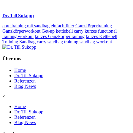
Dr. Till Sukopp
core training mit sandbag
einfach fitter
Ganzkörpertraining
Ganzkörperworkout
Get-up
kettlebell carry
kurzes functional
training workout
kurzes Ganzkörpertraining
kurzes Kettlebell
Training
Sandbag carry
sandbag training
sandbag workout
Über uns
Home
Dr. Till Sukopp
Referenzen
Blog-News
×
Home
Dr. Till Sukopp
Referenzen
Blog-News