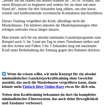
„Heben Sie die Hantel mit beiden Händen an“, so Dr. Nosaka, um
einen Bizepscurl zu beginnen und senken Sie sie dann mit einer
Hand ab“, indem Sie drei Sekunden lang zählen, um eine kurze,
scharfe und kräftezehrende exzentrische Kontraktion durchzuführen.
Dieses Training vergrößert die Kraft, allerdings nicht die
Muskelmasse. Für letzteres müssten die Muskelspannungen öfter
erfolgen und/oder etwas länger dauern.
Man könnte sich für ein absolut minimales Ganzkörprogramm zum
Beispiel auch 3- bis 5-mal am Tag in einen Türrahmen stellen und
mit den Armen und Füßen 3 bis 5 Sekunden lang mit maximaler
Kraft unter Beibehaltung der Atmung gegen den Rahmen drücken.
Wenn du wissen willst, wie mein Konzept für ein absolut
minimalistisches Ganzkörperkrafttraining ohne Gewichte
aussieht, das auch die Muskelmasse vergrößern kann, dann
könnte mein
Einfach fitter Online-Kurs
etwas für dich sein.
Neben dem Krafttraining bekommst du dort ein komplettes
minimalistisches Fitnesssystem, das auch deine Beweglichkeit
und Ausdauer verbessert.