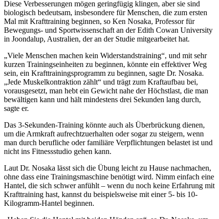
Diese Verbesserungen mögen geringfügig klingen, aber sie sind
biologisch bedeutsam, insbesondere für Menschen, die zum ersten
Mal mit Krafttraining beginnen, so Ken Nosaka, Professor für
Bewegungs- und Sportwissenschaft an der Edith Cowan University
in Joondalup, Australien, der an der Studie mitgearbeitet hat.
„Viele Menschen machen kein Widerstandstraining“, und mit sehr
kurzen Trainingseinheiten zu beginnen, könnte ein effektiver Weg
sein, ein Krafttrainingsprogramm zu beginnen, sagte Dr. Nosaka.
„Jede Muskelkontraktion zählt“ und trägt zum Kraftaufbau bei,
vorausgesetzt, man hebt ein Gewicht nahe der Höchstlast, die man
bewältigen kann und hält mindestens drei Sekunden lang durch,
sagte er.
Das 3-Sekunden-Training könnte auch als Überbrückung dienen,
um die Armkraft aufrechtzuerhalten oder sogar zu steigern, wenn
man durch berufliche oder familiäre Verpflichtungen belastet ist und
nicht ins Fitnessstudio gehen kann.
Laut Dr. Nosaka lässt sich die Übung leicht zu Hause nachmachen,
ohne dass eine Trainingsmaschine benötigt wird. Nimm einfach eine
Hantel, die sich schwer anfühlt – wenn du noch keine Erfahrung mit
Krafttraining hast, kannst du beispielsweise mit einer 5- bis 10-
Kilogramm-Hantel beginnen.