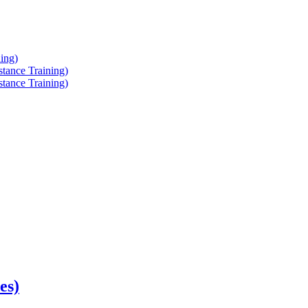
ing)
tance Training)
tance Training)
es)