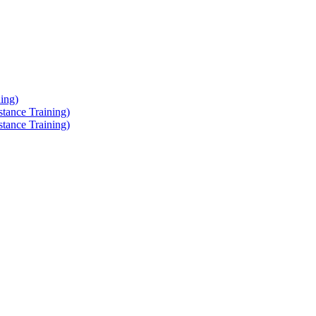
ing)
tance Training)
tance Training)