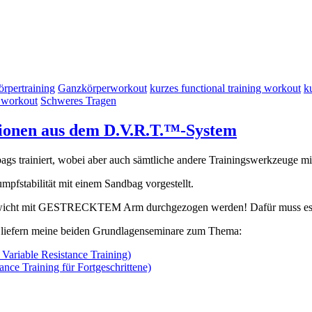
rpertraining
Ganzkörperworkout
kurzes functional training workout
k
 workout
Schweres Tragen
sionen aus dem D.V.R.T.™-System
ags trainiert, wobei aber auch sämtliche andere Trainingswerkzeuge m
pfstabilität mit einem Sandbag vorgestellt.
 Gewicht mit GESTRECKTEM Arm durchgezogen werden! Dafür muss es e
m liefern meine beiden Grundlagenseminare zum Thema:
ariable Resistance Training)
ce Training für Fortgeschrittene)