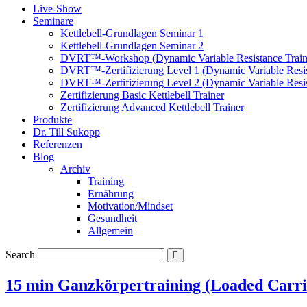
Live-Show
Seminare
Kettlebell-Grundlagen Seminar 1
Kettlebell-Grundlagen Seminar 2
DVRT™-Workshop (Dynamic Variable Resistance Train
DVRT™-Zertifizierung Level 1 (Dynamic Variable Resis
DVRT™-Zertifizierung Level 2 (Dynamic Variable Resis
Zertifizierung Basic Kettlebell Trainer
Zertifizierung Advanced Kettlebell Trainer
Produkte
Dr. Till Sukopp
Referenzen
Blog
Archiv
Training
Ernährung
Motivation/Mindset
Gesundheit
Allgemein
Search
15 min Ganzkörpertraining (Loaded Carri