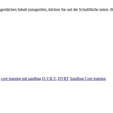
gentlichen Inhalt zuzugreifen, klicken Sie auf die Schaltfläche unten. 
core training mit sandbag
D.V.R.T.
DVRT
Sandbag Core training