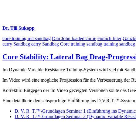
Dr. Till Sukopp
core training mit sandbag
Dan John loaded carrie
einfach fitter
Ganzkö
carry
Sandbag carry
Sandbag Core training
sandbag training
sandbag
Core Stability: Lateral Bag Drag-Progres
Im Dynamic Variable Resistance Training-System wird viel mit Sandb
Im Video wird eine mögliche Progression für die Verbesserung der Rum
Korrektur: Entgegen der im Video gezeigten Versionen sollte das
Eine detaillierte deutschsprachige Einführung ins D.V.R.T.™-Syste
D. V. R. T.™-Grundlagen Seminar 1 (Einführung ins Dynamic V
D. V. R. T.™-Grundlagen Seminar 2 (Dynamic Variable Resistan