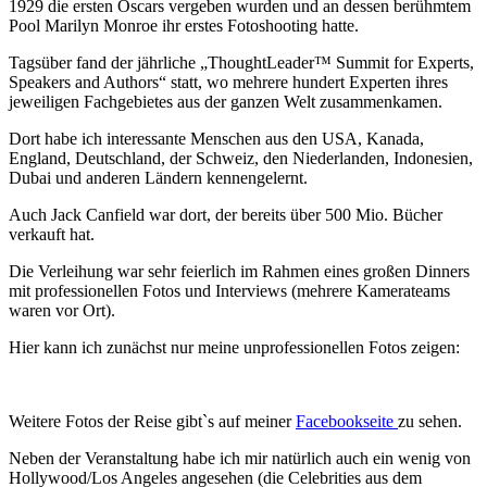
1929 die ersten Oscars vergeben wurden und an dessen berühmtem
Pool Marilyn Monroe ihr erstes Fotoshooting hatte.
Tagsüber fand der jährliche „ThoughtLeader™ Summit for Experts,
Speakers and Authors“ statt, wo mehrere hundert Experten ihres
jeweiligen Fachgebietes aus der ganzen Welt zusammenkamen.
Dort habe ich interessante Menschen aus den USA, Kanada,
England, Deutschland, der Schweiz, den Niederlanden, Indonesien,
Dubai und anderen Ländern kennengelernt.
Auch Jack Canfield war dort, der bereits über 500 Mio. Bücher
verkauft hat.
Die Verleihung war sehr feierlich im Rahmen eines großen Dinners
mit professionellen Fotos und Interviews (mehrere Kamerateams
waren vor Ort).
Hier kann ich zunächst nur meine unprofessionellen Fotos zeigen:
Weitere Fotos der Reise gibt`s auf meiner
Facebookseite
zu sehen.
Neben der Veranstaltung habe ich mir natürlich auch ein wenig von
Hollywood/Los Angeles angesehen (die Celebrities aus dem