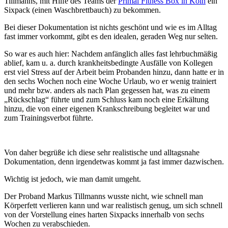
Tillmanns, mit Hilfe des Teams der
Primal Fitness Box in Köln
ein
Sixpack (einen Waschbrettbauch) zu bekommen.
Bei dieser Dokumentation ist nichts geschönt und wie es im Alltag
fast immer vorkommt, gibt es den idealen, geraden Weg nur selten.
So war es auch hier: Nachdem anfänglich alles fast lehrbuchmäßig
ablief, kam u. a. durch krankheitsbedingte Ausfälle von Kollegen
erst viel Stress auf der Arbeit beim Probanden hinzu, dann hatte er in
den sechs Wochen noch eine Woche Urlaub, wo er wenig trainiert
und mehr bzw. anders als nach Plan gegessen hat, was zu einem
„Rückschlag“ führte und zum Schluss kam noch eine Erkältung
hinzu, die von einer eigenen Krankschreibung begleitet war und
zum Trainingsverbot führte.
Von daher begrüße ich diese sehr realistische und alltagsnahe
Dokumentation, denn irgendetwas kommt ja fast immer dazwischen.
Wichtig ist jedoch, wie man damit umgeht.
Der Proband Markus Tillmanns wusste nicht, wie schnell man
Körperfett verlieren kann und war realistisch genug, um sich schnell
von der Vorstellung eines harten Sixpacks innerhalb von sechs
Wochen zu verabschieden.