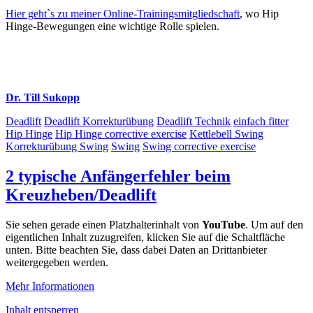
Hier geht`s zu meiner Online-Trainingsmitgliedschaft
, wo Hip
Hinge-Bewegungen eine wichtige Rolle spielen.
Dr. Till Sukopp
Deadlift
Deadlift Korrekturübung
Deadlift Technik
einfach fitter
Hip Hinge
Hip Hinge corrective exercise
Kettlebell Swing
Korrekturübung Swing
Swing
Swing corrective exercise
2 typische Anfängerfehler beim
Kreuzheben/Deadlift
Sie sehen gerade einen Platzhalterinhalt von
YouTube
. Um auf den
eigentlichen Inhalt zuzugreifen, klicken Sie auf die Schaltfläche
unten. Bitte beachten Sie, dass dabei Daten an Drittanbieter
weitergegeben werden.
Mehr Informationen
Inhalt entsperren