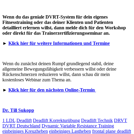
Wenn du das geniale DVRT-System für dein eigenes
Fitnesstraining oder das deiner Klienten und Patienten
detailliert erlernen willst, dann melde dich für den Workshop
oder direkt für das Trainerzertifizierungsseminar an.
►
Klick hier für weitere Informationen und Termine
Wenn du zunächst deinen Rumpf grundlegend stabil, deine
allgemeine Bewegungsfähigkeit verbessern willst oder deine
Rückenschmerzen reduzieren willst, dann schau dir mein
kostenloses Webinar zum Thema an.
►
Klick hier für den nächsten Online-Termin
Dr. Till Sukopp
1 LDL
Deadlift
Deadlift Korrekturübung
Deadlift Technik
DRVT
DVRT Deutschland
Dynamic Variable Resistance Training
einbeiniges Kreuzheben
einbeiniges Lastheben
frontal plane deadlift