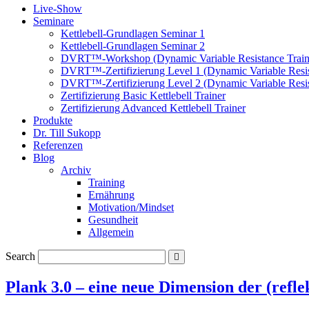
Live-Show
Seminare
Kettlebell-Grundlagen Seminar 1
Kettlebell-Grundlagen Seminar 2
DVRT™-Workshop (Dynamic Variable Resistance Train
DVRT™-Zertifizierung Level 1 (Dynamic Variable Resis
DVRT™-Zertifizierung Level 2 (Dynamic Variable Resis
Zertifizierung Basic Kettlebell Trainer
Zertifizierung Advanced Kettlebell Trainer
Produkte
Dr. Till Sukopp
Referenzen
Blog
Archiv
Training
Ernährung
Motivation/Mindset
Gesundheit
Allgemein
Search
Plank 3.0 – eine neue Dimension der (refle