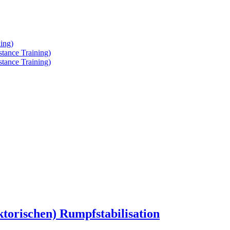
ing)
tance Training)
tance Training)
ktorischen) Rumpfstabilisation