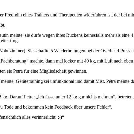
r Freundin eines Trainers und Therapeuten widerfahren ist, der bei mir 
bt.
in meinte, sie dürfe wegen ihres Rückens keinesfalls mehr als eine 4 
eiter trug.
m Wohnzimmer). Sie schaffte 5 Wiederholungen bei der Overhead Press mi
r „Fachberatung“ machte, dann mal locker mit 40 kg, mit Luft nach ob
ten sie Petra für eine Mitgliedschaft gewinnen.
 meinte, Gerätetraining sei unfunktional und damit Mist. Petra meinte da
8 kg. Darauf Petra: „Ich fasse unter 12 kg gar nichts mehr an“, betre
 zu Tode und bekommen kein Feedback über unsere Fehler“.
ensichtlich alles verinnerlicht. :-)“