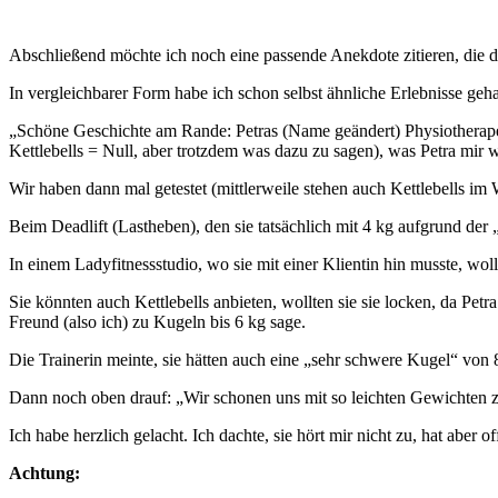
Abschließend möchte ich noch eine passende Anekdote zitieren, die de
In vergleichbarer Form habe ich schon selbst ähnliche Erlebnisse geha
„Schöne Geschichte am Rande: Petras (Name geändert) Physiotherapeut
Kettlebells = Null, aber trotzdem was dazu zu sagen), was Petra mir w
Wir haben dann mal getestet (mittlerweile stehen auch Kettlebells i
Beim Deadlift (Lastheben), den sie tatsächlich mit 4 kg aufgrund de
In einem Ladyfitnessstudio, wo sie mit einer Klientin hin musste, woll
Sie könnten auch Kettlebells anbieten, wollten sie sie locken, da Petra
Freund (also ich) zu Kugeln bis 6 kg sage.
Die Trainerin meinte, sie hätten auch eine „sehr schwere Kugel“ von 
Dann noch oben drauf: „Wir schonen uns mit so leichten Gewichten
Ich habe herzlich gelacht. Ich dachte, sie hört mir nicht zu, hat aber off
Achtung: