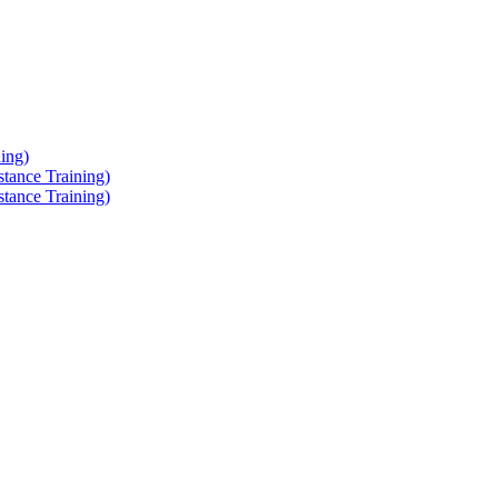
ing)
tance Training)
tance Training)