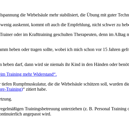
spannung die Wirbelsäule mehr stabilisiert, die Übung mit guter Technik
g wenig auskennt, kommt oft auch die Empfehlung, nicht schwer zu heb
Trainer oder im Krafttraining geschulten Therapeuten, denn im Alltag
ramm heben oder tragen sollte, wobei ich mich schon vor 15 Jahren gef
eben darf, dann wird sie niemals ihr Kind in den Händen oder benötigt
im Training mehr Widerstand“.
tiefen Rumpfmuskulatur, die die Wirbelsäule schützen soll, wurden dies
ore-Training)
“ zitiert habe.
etzung.
r regelmäßigen Trainingsbetreuung unterziehen (z. B. Personal Training 
ontinuierlich angepasst wird.