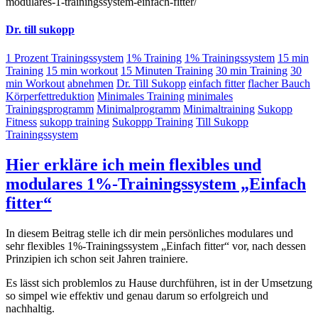
modulares-1-trainingssystem-einfach-fitter/
Dr. till sukopp
1 Prozent Trainingssystem
1% Training
1% Trainingssystem
15 min
Training
15 min workout
15 Minuten Training
30 min Training
30
min Workout
abnehmen
Dr. Till Sukopp
einfach fitter
flacher Bauch
Körperfettreduktion
Minimales Training
minimales
Trainingsprogramm
Minimalprogramm
Minimaltraining
Sukopp
Fitness
sukopp training
Sukoppp Training
Till Sukopp
Trainingssystem
Hier erkläre ich mein flexibles und
modulares 1%-Trainingssystem „Einfach
fitter“
In diesem Beitrag stelle ich dir mein persönliches modulares und
sehr flexibles 1%-Trainingssystem „Einfach fitter“ vor, nach dessen
Prinzipien ich schon seit Jahren trainiere.
Es lässt sich problemlos zu Hause durchführen, ist in der Umsetzung
so simpel wie effektiv und genau darum so erfolgreich und
nachhaltig.