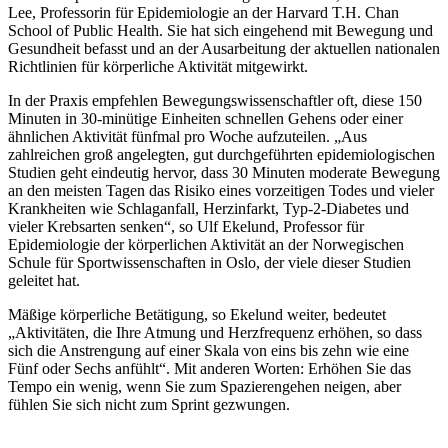
Lee, Professorin für Epidemiologie an der Harvard T.H. Chan
School of Public Health. Sie hat sich eingehend mit Bewegung und
Gesundheit befasst und an der Ausarbeitung der aktuellen nationalen
Richtlinien für körperliche Aktivität mitgewirkt.
In der Praxis empfehlen Bewegungswissenschaftler oft, diese 150
Minuten in 30-minütige Einheiten schnellen Gehens oder einer
ähnlichen Aktivität fünfmal pro Woche aufzuteilen. „Aus
zahlreichen groß angelegten, gut durchgeführten epidemiologischen
Studien geht eindeutig hervor, dass 30 Minuten moderate Bewegung
an den meisten Tagen das Risiko eines vorzeitigen Todes und vieler
Krankheiten wie Schlaganfall, Herzinfarkt, Typ-2-Diabetes und
vieler Krebsarten senken“, so Ulf Ekelund, Professor für
Epidemiologie der körperlichen Aktivität an der Norwegischen
Schule für Sportwissenschaften in Oslo, der viele dieser Studien
geleitet hat.
Mäßige körperliche Betätigung, so Ekelund weiter, bedeutet
„Aktivitäten, die Ihre Atmung und Herzfrequenz erhöhen, so dass
sich die Anstrengung auf einer Skala von eins bis zehn wie eine
Fünf oder Sechs anfühlt“. Mit anderen Worten: Erhöhen Sie das
Tempo ein wenig, wenn Sie zum Spazierengehen neigen, aber
fühlen Sie sich nicht zum Sprint gezwungen.