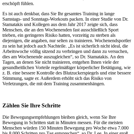
erschöpft fühlen.
Es ist auch denkbar, dass Sie Ihr gesamtes Training in lange
Samstags- und Sonntags-Workouts packen. In einer Studie von Dr.
Stamatakis und Kollegen aus dem Jahr 2017 zeigte sich, dass
Menschen, die an den Wochenenden fast ausschließlich Sport
trieben, ein geringeres Risiko hatten, vorzeitig zu sterben als
diejenigen, die angaben, nur selten zu trainieren. Wochenendsportler
zu sein hat jedoch auch Nachteile. „Es ist sicherlich nicht ideal, die
Arbeitswoche völlig sitzend zu verbringen und dann zu versuchen,
dies am Wochenende auszugleichen“, so Dr. Stamatakis. An den
Tagen, an denen Sie nicht trainieren, entgehen Ihnen viele der
gesundheitlichen Vorteile regelmäßiger körperlicher Betätigung, wie
z. B. eine bessere Kontrolle des Blutzuckerspiegels und eine bessere
Stimmung, sagte er. Außerdem erhöht sich das Risiko von
Verletzungen, die mit dem Training zusammenhängen.
Zählen Sie Ihre Schritte
Die Bewegungsempfehlungen bleiben gleich, wenn Sie Ihre
Bewegung in Schritten statt in Minuten messen. Für die meisten
Menschen würden 150 Minuten Bewegung pro Woche etwa 7.000
bis 8.000 Schritten pro Tag entsprechen“, so Dr. Lee. In einer groß