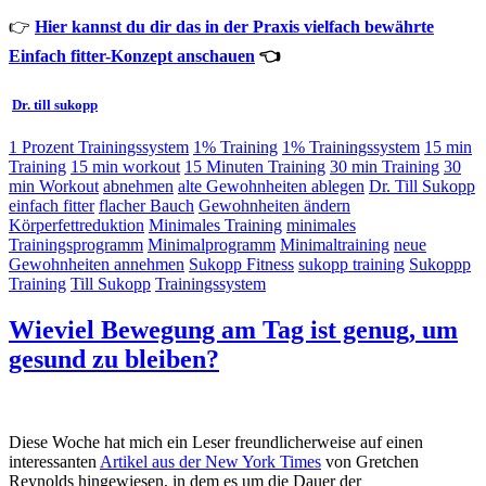
👉
Hier kannst du dir das in der Praxis vielfach bewährte
Einfach fitter-Konzept anschauen
👈
Dr. till sukopp
1 Prozent Trainingssystem
1% Training
1% Trainingssystem
15 min
Training
15 min workout
15 Minuten Training
30 min Training
30
min Workout
abnehmen
alte Gewohnheiten ablegen
Dr. Till Sukopp
einfach fitter
flacher Bauch
Gewohnheiten ändern
Körperfettreduktion
Minimales Training
minimales
Trainingsprogramm
Minimalprogramm
Minimaltraining
neue
Gewohnheiten annehmen
Sukopp Fitness
sukopp training
Sukoppp
Training
Till Sukopp
Trainingssystem
Wieviel Bewegung am Tag ist genug, um
gesund zu bleiben?
Diese Woche hat mich ein Leser freundlicherweise auf einen
interessanten
Artikel aus der New York Times
von Gretchen
Reynolds hingewiesen, in dem es um die Dauer der