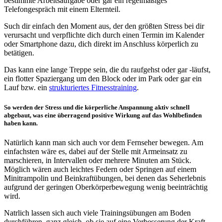
bestimmte Arbeitsaufgabe oder gar ein regelmäßiges
Telefongespräch mit einem Elternteil.
Such dir einfach den Moment aus, der den größten Stress bei dir
verursacht und verpflichte dich durch einen Termin im Kalender
oder Smartphone dazu, dich direkt im Anschluss körperlich zu
betätigen.
Das kann eine lange Treppe sein, die du raufgehst oder gar -läufst,
ein flotter Spaziergang um den Block oder im Park oder gar ein
Lauf bzw. ein
strukturiertes Fitnesstraining
.
So werden der Stress und die körperliche Anspannung aktiv schnell
abgebaut, was eine überragend positive Wirkung auf das Wohlbefinden
haben kann.
Natürlich kann man sich auch vor dem Fernseher bewegen. Am
einfachsten wäre es, dabei auf der Stelle mit Armeinsatz zu
marschieren, in Intervallen oder mehrere Minuten am Stück.
Möglich wären auch leichtes Federn oder Springen auf einem
Minitrampolin und Beinkraftübungen, bei denen das Seherlebnis
aufgrund der geringen Oberkörperbewegung wenig beeinträchtig
wird.
Natrlich lassen sich auch viele Trainingsübungen am Boden
durchführen, ganz gleich, ob sie auf eine Verbesserung der Kraft