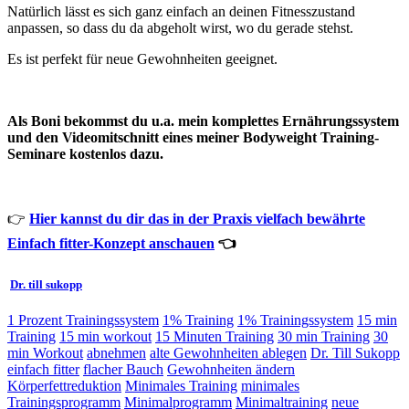
Natürlich lässt es sich ganz einfach an deinen Fitnesszustand
anpassen, so dass du da abgeholt wirst, wo du gerade stehst.
Es ist perfekt für neue Gewohnheiten geeignet.
Als Boni bekommst du u.a. mein komplettes Ernährungssystem
und den Videomitschnitt eines meiner Bodyweight Training-
Seminare kostenlos dazu.
👉
Hier kannst du dir das in der Praxis vielfach bewährte
Einfach fitter-Konzept anschauen
👈
Dr. till sukopp
1 Prozent Trainingssystem
1% Training
1% Trainingssystem
15 min
Training
15 min workout
15 Minuten Training
30 min Training
30
min Workout
abnehmen
alte Gewohnheiten ablegen
Dr. Till Sukopp
einfach fitter
flacher Bauch
Gewohnheiten ändern
Körperfettreduktion
Minimales Training
minimales
Trainingsprogramm
Minimalprogramm
Minimaltraining
neue