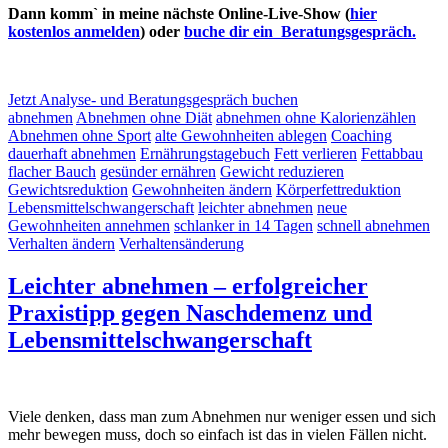
Dann komm` in meine nächste Online-Live-Show (
hier
kostenlos anmelden
) oder
buche dir ein Beratungsgespräch.
Jetzt Analyse- und Beratungsgespräch buchen
abnehmen
Abnehmen ohne Diät
abnehmen ohne Kalorienzählen
Abnehmen ohne Sport
alte Gewohnheiten ablegen
Coaching
dauerhaft abnehmen
Ernährungstagebuch
Fett verlieren
Fettabbau
flacher Bauch
gesünder ernähren
Gewicht reduzieren
Gewichtsreduktion
Gewohnheiten ändern
Körperfettreduktion
Lebensmittelschwangerschaft
leichter abnehmen
neue
Gewohnheiten annehmen
schlanker in 14 Tagen
schnell abnehmen
Verhalten ändern
Verhaltensänderung
Leichter abnehmen – erfolgreicher
Praxistipp gegen Naschdemenz und
Lebensmittelschwangerschaft
Viele denken, dass man zum Abnehmen nur weniger essen und sich
mehr bewegen muss, doch so einfach ist das in vielen Fällen nicht.