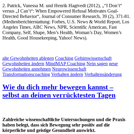
2. Patrick, Vanessa M. und Henrik Hagtvedt (2012), „“I Don’t“
versus „I Can’t“: When Empowered Refusal Motivates Goal-
Directed Behavior“, Journal of Consumer Research, 39 (2), 371-81.
(Medienberichterstattung: Forbes, U.S. News & World Report, Los
Angeles Times, ABC News, NPR, Scientific American, Fast
Company, Self, Shape, Men’s Health, Woman’s Day, Women’s
Health, Good Housekeeping, Yahoo! News).
alte Gewohnheiten ablegen
Coaching
Gehirnwissenschaft
Gewohnheiten ändern
MindMAP Coaching
Nein sagen
neue
Gewohnheiten annehmen
Neurowissenchaft
Transformationscoaching
Verhalten ändern
Verhaltensänderung
Wie du dich mehr bewegen kannst –
selbst an deinen verrücktesten Tagen
Zahlreiche wissenschaftliche Untersuchungen und die Praxis
haben belegt, dass sich Bewegung sehr positiv auf die
körperliche und geistige Gesundheit auswirkt.