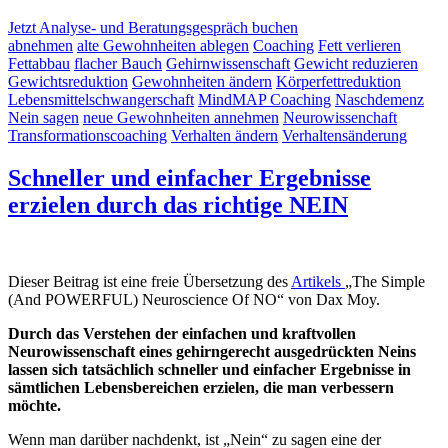
Jetzt Analyse- und Beratungsgespräch buchen
abnehmen
alte Gewohnheiten ablegen
Coaching
Fett verlieren
Fettabbau
flacher Bauch
Gehirnwissenschaft
Gewicht reduzieren
Gewichtsreduktion
Gewohnheiten ändern
Körperfettreduktion
Lebensmittelschwangerschaft
MindMAP Coaching
Naschdemenz
Nein sagen
neue Gewohnheiten annehmen
Neurowissenchaft
Transformationscoaching
Verhalten ändern
Verhaltensänderung
Schneller und einfacher Ergebnisse
erzielen durch das richtige NEIN
Dieser Beitrag ist eine freie Übersetzung des
Artikels
„The Simple
(And POWERFUL) Neuroscience Of NO“ von Dax Moy.
Durch das Verstehen der einfachen und kraftvollen
Neurowissenschaft eines gehirngerecht ausgedrückten Neins
lassen sich tatsächlich schneller und einfacher Ergebnisse in
sämtlichen Lebensbereichen erzielen, die man verbessern
möchte.
Wenn man darüber nachdenkt, ist „Nein“ zu sagen eine der