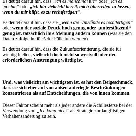
Es deutet darauf hin, dass
„ich es manchmal tue“
oder
„ich es
möchte“
oder
„ich bin vielleicht bereit, mich überreden zu lassen,
wenn du mir hilfst, es zu rechtfertigen“
.
Es deutet darauf hin, dass sie
„wenn die Umstände es rechtfertigen“
oder
wenn der soziale Druck hoch genug oder „unterstützend“
genug ist, tatsächlich ihre Meinung ändern können
(was sie den
Daten zufolge in 90 % der Fälle tun werden).
Es deutet darauf hin, dass die Zukunftsorientie
rung, die sie für
wichtig hielten,
vielleicht doch nicht so wertvoll oder der
erforderlichen Anstrengung würdig ist.
Und, was vielleicht am wichtigsten ist, es hat den Beigeschmack,
dass sie sich eher auf von außen auferlegte Beschränkungen
konzentrieren als auf Entscheidungen, die von innen kommen.
Dieser Faktor scheint mehr als jeder andere die Achillesferse bei der
Verwendung von
„Ich kann nich
t“ als Strategie zur langfristigen
Verhaltensänderung zu sein.