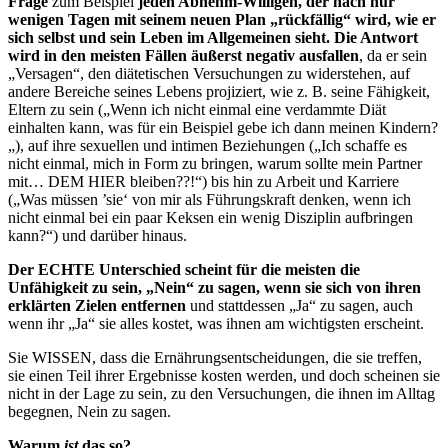
Frage
zum Beispiel
jeden Abnehm-Willigen, der nach nur
wenigen Tagen mit seinem neuen Plan „rückfällig“
wird, wie er
sich selbst und sein Leben im Allgemeinen sieht. Die Antwort
wird in den meisten Fällen äußerst negativ ausfallen
, da er sein
„Versagen“, den diätetischen Versuchungen zu widerstehen, auf
andere Bereiche seines Lebens projiziert, wie z. B. seine Fähigkeit,
Eltern zu sein („Wenn ich nicht einmal eine verdammte Diät
einhalten kann, was für ein Beispiel gebe ich dann meinen Kindern?
„), auf ihre sexuellen und intimen Beziehungen („Ich schaffe es
nicht einmal, mich in Form zu bringen, warum sollte mein Partner
mit… DEM HIER bleiben??!“) bis hin zu Arbeit und Karriere
(„Was müssen ’sie‘ von mir als Führungskraft denken, wenn ich
nicht einmal bei ein paar Keksen ein wenig Disziplin aufbringen
kann?“) und darüber hinaus.
Der ECHTE Unterschied scheint für die meisten die
Unfähigkeit zu sein, „Nein“ zu sagen, wenn sie sich von ihren
erklärten Zielen entfernen
und stattdessen „Ja“ zu sagen, auch
wenn ihr „Ja“ sie alles kostet, was ihnen am wichtigsten erscheint.
Sie WISSEN, dass die Ernährungsentscheidungen, die sie treffen,
sie einen Teil ihrer Ergebnisse kosten werden, und doch scheinen sie
nicht in der Lage zu sein, zu den Versuchungen, die ihnen im Alltag
begegnen, Nein zu sagen.
Warum
ist
das so?