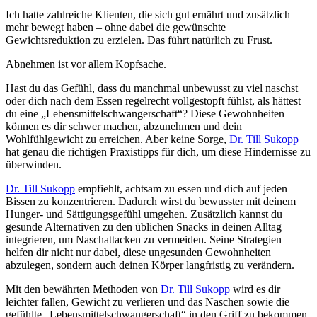
Ich hatte zahlreiche Klienten, die sich gut ernährt und zusätzlich
mehr bewegt haben – ohne dabei die gewünschte
Gewichtsreduktion zu erzielen. Das führt natürlich zu Frust.
Abnehmen ist vor allem Kopfsache.
Hast du das Gefühl, dass du manchmal unbewusst zu viel naschst
oder dich nach dem Essen regelrecht vollgestopft fühlst, als hättest
du eine „Lebensmittelschwangerschaft“? Diese Gewohnheiten
können es dir schwer machen, abzunehmen und dein
Wohlfühlgewicht zu erreichen. Aber keine Sorge,
Dr. Till Sukopp
hat genau die richtigen Praxistipps für dich, um diese Hindernisse zu
überwinden.
Dr. Till Sukopp
empfiehlt, achtsam zu essen und dich auf jeden
Bissen zu konzentrieren. Dadurch wirst du bewusster mit deinem
Hunger- und Sättigungsgefühl umgehen. Zusätzlich kannst du
gesunde Alternativen zu den üblichen Snacks in deinen Alltag
integrieren, um Naschattacken zu vermeiden. Seine Strategien
helfen dir nicht nur dabei, diese ungesunden Gewohnheiten
abzulegen, sondern auch deinen Körper langfristig zu verändern.
Mit den bewährten Methoden von
Dr. Till Sukopp
wird es dir
leichter fallen, Gewicht zu verlieren und das Naschen sowie die
gefühlte „Lebensmittelschwangerschaft“ in den Griff zu bekommen.