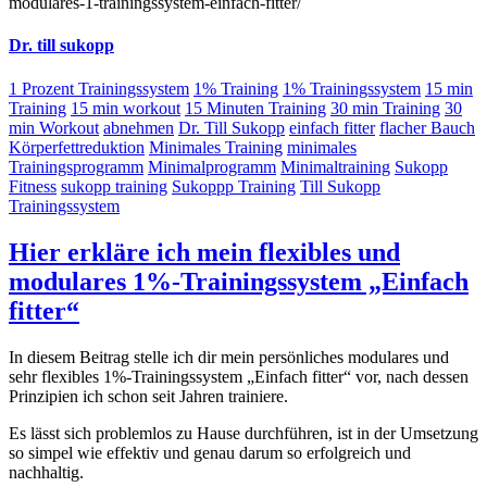
modulares-1-trainingssystem-einfach-fitter/
Dr. till sukopp
1 Prozent Trainingssystem
1% Training
1% Trainingssystem
15 min
Training
15 min workout
15 Minuten Training
30 min Training
30
min Workout
abnehmen
Dr. Till Sukopp
einfach fitter
flacher Bauch
Körperfettreduktion
Minimales Training
minimales
Trainingsprogramm
Minimalprogramm
Minimaltraining
Sukopp
Fitness
sukopp training
Sukoppp Training
Till Sukopp
Trainingssystem
Hier erkläre ich mein flexibles und
modulares 1%-Trainingssystem „Einfach
fitter“
In diesem Beitrag stelle ich dir mein persönliches modulares und
sehr flexibles 1%-Trainingssystem „Einfach fitter“ vor, nach dessen
Prinzipien ich schon seit Jahren trainiere.
Es lässt sich problemlos zu Hause durchführen, ist in der Umsetzung
so simpel wie effektiv und genau darum so erfolgreich und
nachhaltig.