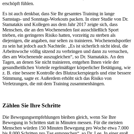
erschöpft fühlen.
Es ist auch denkbar, dass Sie Ihr gesamtes Training in lange
Samstags- und Sonntags-Workouts packen. In einer Studie von Dr.
Stamatakis und Kollegen aus dem Jahr 2017 zeigte sich, dass
Menschen, die an den Wochenenden fast ausschließlich Sport
trieben, ein geringeres Risiko hatten, vorzeitig zu sterben als
diejenigen, die angaben, nur selten zu trainieren. Wochenendsportler
zu sein hat jedoch auch Nachteile. „Es ist sicherlich nicht ideal, die
Arbeitswoche völlig sitzend zu verbringen und dann zu versuchen,
dies am Wochenende auszugleichen“, so Dr. Stamatakis. An den
Tagen, an denen Sie nicht trainieren, entgehen Ihnen viele der
gesundheitlichen Vorteile regelmäßiger körperlicher Betätigung, wie
z. B. eine bessere Kontrolle des Blutzuckerspiegels und eine bessere
Stimmung, sagte er. Außerdem erhöht sich das Risiko von
Verletzungen, die mit dem Training zusammenhängen.
Zählen Sie Ihre Schritte
Die Bewegungsempfehlungen bleiben gleich, wenn Sie Ihre
Bewegung in Schritten statt in Minuten messen. Für die meisten
Menschen würden 150 Minuten Bewegung pro Woche etwa 7.000
bis 8.000 Schritten pro Tag entsprechen“, so Dr. Lee. In einer groß