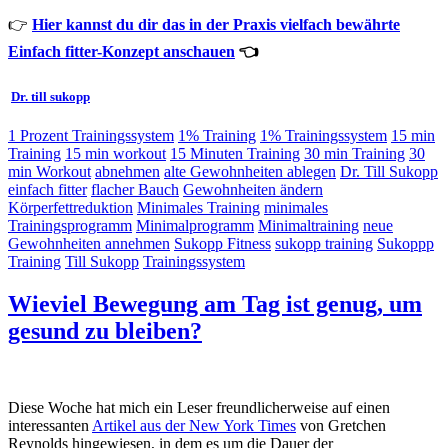
👉
Hier kannst du dir das in der Praxis vielfach bewährte
Einfach fitter-Konzept anschauen
👈
Dr. till sukopp
1 Prozent Trainingssystem
1% Training
1% Trainingssystem
15 min
Training
15 min workout
15 Minuten Training
30 min Training
30
min Workout
abnehmen
alte Gewohnheiten ablegen
Dr. Till Sukopp
einfach fitter
flacher Bauch
Gewohnheiten ändern
Körperfettreduktion
Minimales Training
minimales
Trainingsprogramm
Minimalprogramm
Minimaltraining
neue
Gewohnheiten annehmen
Sukopp Fitness
sukopp training
Sukoppp
Training
Till Sukopp
Trainingssystem
Wieviel Bewegung am Tag ist genug, um
gesund zu bleiben?
Diese Woche hat mich ein Leser freundlicherweise auf einen
interessanten
Artikel aus der New York Times
von Gretchen
Reynolds hingewiesen, in dem es um die Dauer der