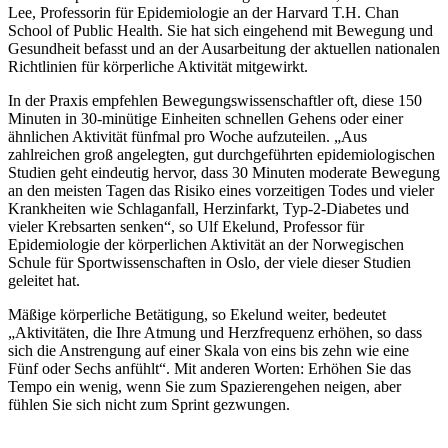
Lee, Professorin für Epidemiologie an der Harvard T.H. Chan
School of Public Health. Sie hat sich eingehend mit Bewegung und
Gesundheit befasst und an der Ausarbeitung der aktuellen nationalen
Richtlinien für körperliche Aktivität mitgewirkt.
In der Praxis empfehlen Bewegungswissenschaftler oft, diese 150
Minuten in 30-minütige Einheiten schnellen Gehens oder einer
ähnlichen Aktivität fünfmal pro Woche aufzuteilen. „Aus
zahlreichen groß angelegten, gut durchgeführten epidemiologischen
Studien geht eindeutig hervor, dass 30 Minuten moderate Bewegung
an den meisten Tagen das Risiko eines vorzeitigen Todes und vieler
Krankheiten wie Schlaganfall, Herzinfarkt, Typ-2-Diabetes und
vieler Krebsarten senken“, so Ulf Ekelund, Professor für
Epidemiologie der körperlichen Aktivität an der Norwegischen
Schule für Sportwissenschaften in Oslo, der viele dieser Studien
geleitet hat.
Mäßige körperliche Betätigung, so Ekelund weiter, bedeutet
„Aktivitäten, die Ihre Atmung und Herzfrequenz erhöhen, so dass
sich die Anstrengung auf einer Skala von eins bis zehn wie eine
Fünf oder Sechs anfühlt“. Mit anderen Worten: Erhöhen Sie das
Tempo ein wenig, wenn Sie zum Spazierengehen neigen, aber
fühlen Sie sich nicht zum Sprint gezwungen.