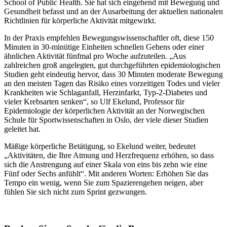
School of Public Health. Sie hat sich eingehend mit Bewegung und
Gesundheit befasst und an der Ausarbeitung der aktuellen nationalen
Richtlinien für körperliche Aktivität mitgewirkt.
In der Praxis empfehlen Bewegungswissenschaftler oft, diese 150
Minuten in 30-minütige Einheiten schnellen Gehens oder einer
ähnlichen Aktivität fünfmal pro Woche aufzuteilen. „Aus
zahlreichen groß angelegten, gut durchgeführten epidemiologischen
Studien geht eindeutig hervor, dass 30 Minuten moderate Bewegung
an den meisten Tagen das Risiko eines vorzeitigen Todes und vieler
Krankheiten wie Schlaganfall, Herzinfarkt, Typ-2-Diabetes und
vieler Krebsarten senken“, so Ulf Ekelund, Professor für
Epidemiologie der körperlichen Aktivität an der Norwegischen
Schule für Sportwissenschaften in Oslo, der viele dieser Studien
geleitet hat.
Mäßige körperliche Betätigung, so Ekelund weiter, bedeutet
„Aktivitäten, die Ihre Atmung und Herzfrequenz erhöhen, so dass
sich die Anstrengung auf einer Skala von eins bis zehn wie eine
Fünf oder Sechs anfühlt“. Mit anderen Worten: Erhöhen Sie das
Tempo ein wenig, wenn Sie zum Spazierengehen neigen, aber
fühlen Sie sich nicht zum Sprint gezwungen.