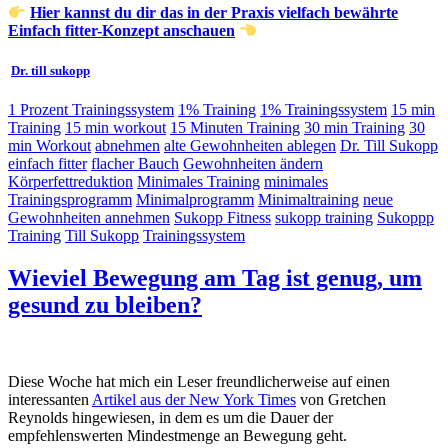
Hier kannst du dir das in der Praxis vielfach bewährte
Einfach fitter-Konzept anschauen
Dr. till sukopp
1 Prozent Trainingssystem
1% Training
1% Trainingssystem
15 min
Training
15 min workout
15 Minuten Training
30 min Training
30
min Workout
abnehmen
alte Gewohnheiten ablegen
Dr. Till Sukopp
einfach fitter
flacher Bauch
Gewohnheiten ändern
Körperfettreduktion
Minimales Training
minimales
Trainingsprogramm
Minimalprogramm
Minimaltraining
neue
Gewohnheiten annehmen
Sukopp Fitness
sukopp training
Sukoppp
Training
Till Sukopp
Trainingssystem
Wieviel Bewegung am Tag ist genug, um
gesund zu bleiben?
Diese Woche hat mich ein Leser freundlicherweise auf einen
interessanten
Artikel aus der New York Times
von Gretchen
Reynolds hingewiesen, in dem es um die Dauer der
empfehlenswerten Mindestmenge an Bewegung geht.