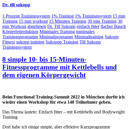
Dr. till sukopp
1 Prozent Trainingssystem
1% Training
1% Trainingssystem
15 min
Training
15 min workout
15 Minuten Training
30 min Training
30
min Workout
abnehmen
Dr. Till Sukopp
einfach fitter
flacher Bauch
Körperfettreduktion
Minimales Training
minimales
Trainingsprogramm
Minimalprogramm
Minimaltraining
Sukopp
Fitness
sukopp training
Sukoppp Training
Till Sukopp
Trainingssystem
8 simple 10- bis 15-Minuten-
Fitnessprogramme mit Kettlebells und
dem eigenen Körpergewicht
Beim Functional Training-Summit 2022 in München durfte ich
wieder einen Workshop für etwa 140 Teilnehmer geben.
Das Thema lautete: Einfach fitter – mit Kettlebells und Bodyweight
Training
Dort habe ich einige simple, aber effektive Kurzprogramme