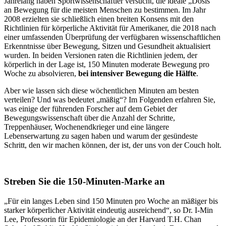
Jahrelang haben Sportwissenschaftler versucht, die ideale „Dosis“
an Bewegung für die meisten Menschen zu bestimmen. Im Jahr
2008 erzielten sie schließlich einen breiten Konsens mit den
Richtlinien für körperliche Aktivität für Amerikaner, die 2018 nach
einer umfassenden Überprüfung der verfügbaren wissenschaftlichen
Erkenntnisse über Bewegung, Sitzen und Gesundheit aktualisiert
wurden. In beiden Versionen raten die Richtlinien jedem, der
körperlich in der Lage ist, 150 Minuten moderate Bewegung pro
Woche zu absolvieren,
bei intensiver Bewegung die Hälfte
.
Aber wie lassen sich diese wöchentlichen Minuten am besten
verteilen? Und was bedeutet „mäßig“? Im Folgenden erfahren Sie,
was einige der führenden Forscher auf dem Gebiet der
Bewegungswissenschaft über die Anzahl der Schritte,
Treppenhäuser, Wochenendkrieger und eine längere
Lebenserwartung zu sagen haben und warum der gesündeste
Schritt, den wir machen können, der ist, der uns von der Couch holt.
Streben Sie die 150-Minuten-Marke an
„Für ein langes Leben sind 150 Minuten pro Woche an mäßiger bis
starker körperlicher Aktivität eindeutig ausreichend“, so Dr. I-Min
Lee, Professorin für Epidemiologie an der Harvard T.H. Chan