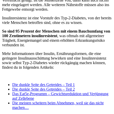
Vereinfacht gesagt: Ist die Muskelzelle voll, dann kann auch nichts
mehr eingelagert werden. Alle weiteren Nährstoffe müssen also ins
Fettgewebe entsorgt werden.
Insulinresistenz ist eine Vorstufe des Typ-2-Diabetes, von der bereits
viele Menschen betroffen sind, ohne es zu wissen.
So sind 95 Prozent der Menschen mit einem Bauchumfang von
100 Zentimetern insulinresistent
, was oftmals mit allgemeiner
Trägheit, Energiemangel und einem erhöhten Erkrankungsrisiko
verbunden ist.
Mehr Informationen über Insulin, Ernährungsformen, die eine
geringere Insulinausschüttung bewirken und eine Insulinresistenz
sowie selbst Typ-2-Diabetes wieder rückgängig machen können,
findest du in folgenden Artikeln:
Die dunkle Seite des Getreides – Teil 1
Die dunkle Seite des Getreides – Teil 2
Das Eat5e-Programm – Gewichtsreduktion und Verjüngung
auf Zellebene
Die meisten scheitern beim Abnehmen, weil sie das nicht
machen…