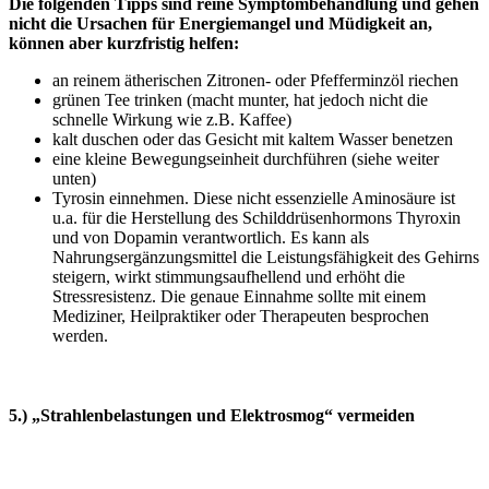
Die folgenden Tipps sind reine Symptombehandlung und gehen
nicht die Ursachen für Energiemangel und Müdigkeit an,
können aber kurzfristig helfen:
an reinem ätherischen Zitronen- oder Pfefferminzöl riechen
grünen Tee trinken (macht munter, hat jedoch nicht die
schnelle Wirkung wie z.B. Kaffee)
kalt duschen oder das Gesicht mit kaltem Wasser benetzen
eine kleine Bewegungseinheit durchführen (siehe weiter
unten)
Tyrosin einnehmen. Diese nicht essenzielle Aminosäure ist
u.a. für die Herstellung des Schilddrüsenhormons Thyroxin
und von Dopamin verantwortlich. Es kann als
Nahrungsergänzungsmittel die Leistungsfähigkeit des Gehirns
steigern, wirkt stimmungsaufhellend und erhöht die
Stressresistenz. Die genaue Einnahme sollte mit einem
Mediziner, Heilpraktiker oder Therapeuten besprochen
werden.
5.) „Strahlenbelastungen und Elektrosmog“ vermeiden