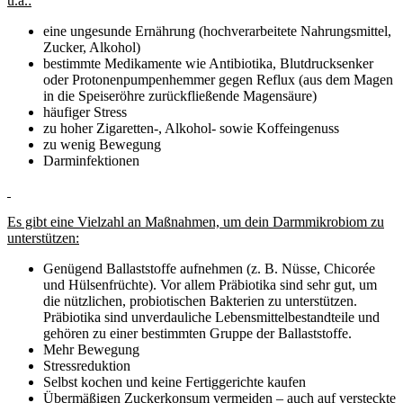
u.a.:
eine ungesunde Ernährung (hochverarbeitete Nahrungsmittel,
Zucker, Alkohol)
bestimmte Medikamente wie Antibiotika, Blutdrucksenker
oder Protonenpumpenhemmer gegen Reflux (aus dem Magen
in die Speiseröhre zurückfließende Magensäure)
häufiger Stress
zu hoher Zigaretten-, Alkohol- sowie Koffeingenuss
zu wenig Bewegung
Darminfektionen
Es gibt eine Vielzahl an Maßnahmen, um dein Darmmikrobiom zu
unterstützen:
Genügend Ballaststoffe aufnehmen (z. B. Nüsse, Chicorée
und Hülsenfrüchte). Vor allem Präbiotika sind sehr gut, um
die nützlichen, probiotischen Bakterien zu unterstützen.
Präbiotika sind unverdauliche Lebensmittelbestandteile und
gehören zu einer bestimmten Gruppe der Ballaststoffe.
Mehr Bewegung
Stressreduktion
Selbst kochen und keine Fertiggerichte kaufen
Übermäßigen Zuckerkonsum vermeiden – auch auf versteckte