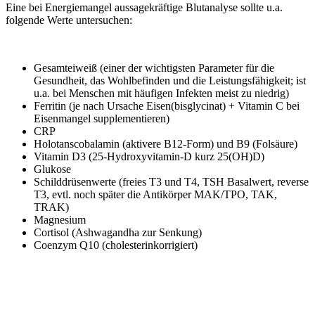
Eine bei Energiemangel aussagekräftige Blutanalyse sollte u.a.
folgende Werte untersuchen:
Gesamteiweiß (einer der wichtigsten Parameter für die
Gesundheit, das Wohlbefinden und die Leistungsfähigkeit; ist
u.a. bei Menschen mit häufigen Infekten meist zu niedrig)
Ferritin (je nach Ursache Eisen(bisglycinat) + Vitamin C bei
Eisenmangel supplementieren)
CRP
Holotanscobalamin (aktivere B12-Form) und B9 (Folsäure)
Vitamin D3 (25-Hydroxyvitamin-D kurz 25(OH)D)
Glukose
Schilddrüsenwerte (freies T3 und T4, TSH Basalwert, reverse
T3, evtl. noch später die Antikörper MAK/TPO, TAK,
TRAK)
Magnesium
Cortisol (Ashwagandha zur Senkung)
Coenzym Q10 (cholesterinkorrigiert)