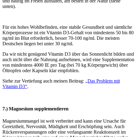
und häufig im Freien aufhalten, am besten in der Natur (siehe
unten).
Für ein hohes Wohlbefinden, eine stabile Gesundheit und sämtliche
Körperprozesse ist ein Vitamin D3-Gehalt von mindestens 50 bis 80
ng/ml im Blut erforderlich, besser 70-100 ng/ml. Die meisten
Deutschen liegen bei unter 30 ng/ml.
Da wir nicht genügend Vitamin D3 über das Sonnenlicht bilden und
auch nicht über die Nahrung aufnehmen, wird eine Supplementation
von mindestens 4000 IE pro Tag (bei 70 kg Körpergewicht) über
Öltropfen oder Kapseln klar empfohlen.
Siehe zur Vertiefung auch meinen Beitrag:
„Das Problem mit
Vitamin D3“
.
7.) Magnesium supplementieren
Magnesiummangel ist weit verbreitet und kann eine Ursache für
Gereiztheit, Nervosität, Müdigkeit und Erschöpfung sein. Auch
Rückenverspannungen oder eine verlangsamte Reaktionszeit im