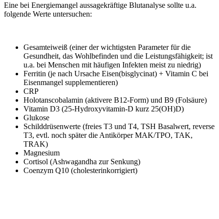
Eine bei Energiemangel aussagekräftige Blutanalyse sollte u.a.
folgende Werte untersuchen:
Gesamteiweiß (einer der wichtigsten Parameter für die
Gesundheit, das Wohlbefinden und die Leistungsfähigkeit; ist
u.a. bei Menschen mit häufigen Infekten meist zu niedrig)
Ferritin (je nach Ursache Eisen(bisglycinat) + Vitamin C bei
Eisenmangel supplementieren)
CRP
Holotanscobalamin (aktivere B12-Form) und B9 (Folsäure)
Vitamin D3 (25-Hydroxyvitamin-D kurz 25(OH)D)
Glukose
Schilddrüsenwerte (freies T3 und T4, TSH Basalwert, reverse
T3, evtl. noch später die Antikörper MAK/TPO, TAK,
TRAK)
Magnesium
Cortisol (Ashwagandha zur Senkung)
Coenzym Q10 (cholesterinkorrigiert)