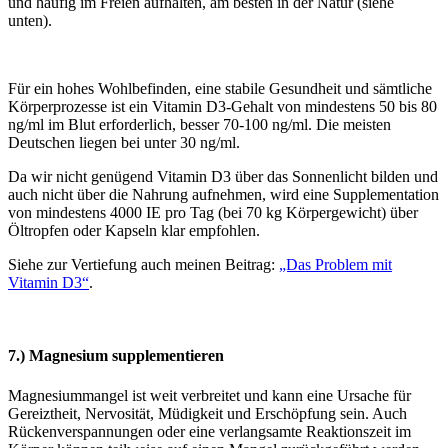
und häufig im Freien aufhalten, am besten in der Natur (siehe
unten).
Für ein hohes Wohlbefinden, eine stabile Gesundheit und sämtliche
Körperprozesse ist ein Vitamin D3-Gehalt von mindestens 50 bis 80
ng/ml im Blut erforderlich, besser 70-100 ng/ml. Die meisten
Deutschen liegen bei unter 30 ng/ml.
Da wir nicht genügend Vitamin D3 über das Sonnenlicht bilden und
auch nicht über die Nahrung aufnehmen, wird eine Supplementation
von mindestens 4000 IE pro Tag (bei 70 kg Körpergewicht) über
Öltropfen oder Kapseln klar empfohlen.
Siehe zur Vertiefung auch meinen Beitrag:
„Das Problem mit
Vitamin D3“
.
7.) Magnesium supplementieren
Magnesiummangel ist weit verbreitet und kann eine Ursache für
Gereiztheit, Nervosität, Müdigkeit und Erschöpfung sein. Auch
Rückenverspannungen oder eine verlangsamte Reaktionszeit im