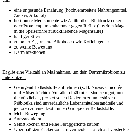
u.a.:
eine ungesunde Ernährung (hochverarbeitete Nahrungsmittel,
Zucker, Alkohol)
bestimmte Medikamente wie Antibiotika, Blutdrucksenker
oder Protonenpumpenhemmer gegen Reflux (aus dem Magen
in die Speiseröhre zurückfließende Magensäure)
häufiger Stress
zu hoher Zigaretten-, Alkohol- sowie Koffeingenuss
zu wenig Bewegung
Darminfektionen
Es gibt eine Vielzahl an Maßnahmen, um dein Darmmikrobiom zu
unterstützen:
Genügend Ballaststoffe aufnehmen (z. B. Nüsse, Chicorée
und Hülsenfrüchte). Vor allem Präbiotika sind sehr gut, um
die nützlichen, probiotischen Bakterien zu unterstützen.
Präbiotika sind unverdauliche Lebensmittelbestandteile und
gehören zu einer bestimmten Gruppe der Ballaststoffe.
Mehr Bewegung
Stressreduktion
Selbst kochen und keine Fertiggerichte kaufen
Übermäßigen Zuckerkonsum vermeiden – auch auf versteckte