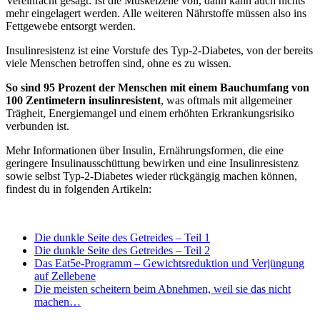
Vereinfacht gesagt: Ist die Muskelzelle voll, dann kann auch nichts
mehr eingelagert werden. Alle weiteren Nährstoffe müssen also ins
Fettgewebe entsorgt werden.
Insulinresistenz ist eine Vorstufe des Typ-2-Diabetes, von der bereits
viele Menschen betroffen sind, ohne es zu wissen.
So sind 95 Prozent der Menschen mit einem Bauchumfang von
100 Zentimetern insulinresistent
, was oftmals mit allgemeiner
Trägheit, Energiemangel und einem erhöhten Erkrankungsrisiko
verbunden ist.
Mehr Informationen über Insulin, Ernährungsformen, die eine
geringere Insulinausschüttung bewirken und eine Insulinresistenz
sowie selbst Typ-2-Diabetes wieder rückgängig machen können,
findest du in folgenden Artikeln:
Die dunkle Seite des Getreides – Teil 1
Die dunkle Seite des Getreides – Teil 2
Das Eat5e-Programm – Gewichtsreduktion und Verjüngung
auf Zellebene
Die meisten scheitern beim Abnehmen, weil sie das nicht
machen…