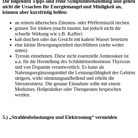
Die folgenden Tipps sind reine Symptombehandlung und gehen
nicht die Ursachen für Energiemangel und Müdigkeit an,
können aber kurzfristig helfen:
an reinem ätherischen Zitronen- oder Pfefferminzöl riechen
grünen Tee trinken (macht munter, hat jedoch nicht die
schnelle Wirkung wie z.B. Kaffee)
kalt duschen oder das Gesicht mit kaltem Wasser benetzen
eine kleine Bewegungseinheit durchführen (siehe weiter
unten)
Tyrosin einnehmen. Diese nicht essenzielle Aminosäure ist
u.a. für die Herstellung des Schilddrüsenhormons Thyroxin
und von Dopamin verantwortlich. Es kann als
Nahrungsergänzungsmittel die Leistungsfähigkeit des Gehirns
steigern, wirkt stimmungsaufhellend und erhöht die
Stressresistenz. Die genaue Einnahme sollte mit einem
Mediziner, Heilpraktiker oder Therapeuten besprochen
werden.
5.) „Strahlenbelastungen und Elektrosmog“ vermeiden