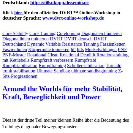
Deutschland:
https://tillsukopp.de/seminare
Klick
hier
für den offiziellen DVRT™ Online-Workshop in
deutscher Sprache:
www.
dvrt
-online-workshop.de
Core Stability
Core Training
Coretraining
Diagonalen trainieren
Diagonallinien trainieren
DVRT
DVRT deutsch
DVRT
Deutschland
Dynamic Variable Resistance Training
Faszienketten
Faszienlinien
Körpermitte trainieren
lift
lifts
Muskelschlingen
PNF
PNF-Muster
Rotational Clean
Rotational Deadlift
Rotationstraining
mit Kettlebells
Rumpfkraft verbessern
Rumpfstabi
Rumpfstabilisation
Rumpftraining
Schulterstabilisation
Tornado
trunk stabilisation
Ultimate Sandbag
ultimate sandbagtraining
Z-
Sitz-Progressionen
Around the Worlds für mehr Stabilität,
Kraft, Beweglichkeit und Power
Dies ist der dritte Teil meiner kleinen Reihe über die Bedeutung des
Trainings diagonaler Bewegungsmuster.