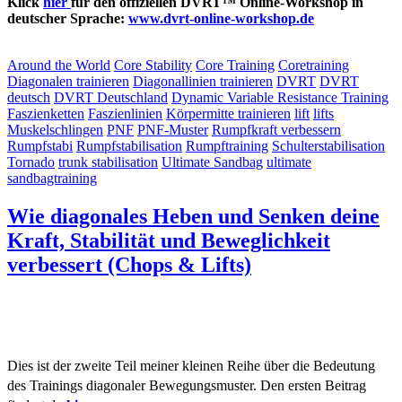
Klick
hier
für den offiziellen DVRT™ Online-Workshop in
deutscher Sprache:
www.
dvrt
-online-workshop.de
Around the World
Core Stability
Core Training
Coretraining
Diagonalen trainieren
Diagonallinien trainieren
DVRT
DVRT
deutsch
DVRT Deutschland
Dynamic Variable Resistance Training
Faszienketten
Faszienlinien
Körpermitte trainieren
lift
lifts
Muskelschlingen
PNF
PNF-Muster
Rumpfkraft verbessern
Rumpfstabi
Rumpfstabilisation
Rumpftraining
Schulterstabilisation
Tornado
trunk stabilisation
Ultimate Sandbag
ultimate
sandbagtraining
Wie diagonales Heben und Senken deine
Kraft, Stabilität und Beweglichkeit
verbessert (Chops & Lifts)
Dies ist der zweite Teil meiner kleinen Reihe über die Bedeutung
des Trainings diagonaler Bewegungsmuster. Den ersten Beitrag