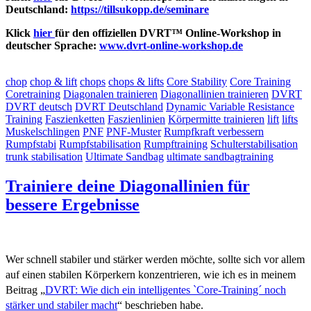
Deutschland:
https://tillsukopp.de/seminare
Klick
hier
für den offiziellen DVRT™ Online-Workshop in
deutscher Sprache:
www.
dvrt
-online-workshop.de
chop
chop & lift
chops
chops & lifts
Core Stability
Core Training
Coretraining
Diagonalen trainieren
Diagonallinien trainieren
DVRT
DVRT deutsch
DVRT Deutschland
Dynamic Variable Resistance
Training
Faszienketten
Faszienlinien
Körpermitte trainieren
lift
lifts
Muskelschlingen
PNF
PNF-Muster
Rumpfkraft verbessern
Rumpfstabi
Rumpfstabilisation
Rumpftraining
Schulterstabilisation
trunk stabilisation
Ultimate Sandbag
ultimate sandbagtraining
Trainiere deine Diagonallinien für
bessere Ergebnisse
Wer schnell stabiler und stärker werden möchte, sollte sich vor allem
auf einen stabilen Körperkern konzentrieren, wie ich es in meinem
Beitrag „
DVRT: Wie dich ein intelligentes `Core-Training´ noch
stärker und stabiler macht
“ beschrieben habe.