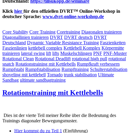
Deutschland:
https://tillsukopp.de/seminare
Klick
hier
für den offiziellen DVRT™ Online-Workshop in
deutscher Sprache:
www.
dvrt
-online-workshop.de
Core Stability
Core Training
Coretraining
Diagonalen trainieren
Diagonallinien trainieren
DVRT
DVRT deutsch
DVRT
Deutschland
Dynamic Variable Resistance Training
Faszienketten
Faszienlinien
kettlebell complex
Kettlebell Komplex
Körpermitte
trainieren
lateral swing
lift
lifts
Muskelschlingen
PNF
PNF-Muster
Rotational Clean
Rotational Deadlift
rotational high pull
rotational
snatch
Rotationstraining mit Kettlebells
Rumpfkraft verbessern
Rumpfstabi
Rumpfstabilisation
Rumpftraining
Schulterstabilisation
shoveling mit kettlebell
Tornado
trunk stabilisation
Ultimate
Sandbag
ultimate sandbagtraining
Rotationstraining mit Kettlebells
Dies ist der vierte Teil meiner Reihe über die Bedeutung des
Trainings diagonaler Bewegungsmuster.
Hier kommst du zu Teil 1
(Einführung)